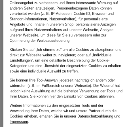
Onlineangebot zu verbessern und Ihnen interessante Werbung auf
anderen Seiten anzuzeigen. Personenbezogene Daten können
verarbeitet werden (z. B. IP-Adressen, Cookie-ID, Browser- und
FALKE
adidas Originals
Burlington
Standort-Informationen, Nutzerverhalten), für personalisierte
2er-Pack
3er-Pack Socken
2er-Pack
Angebote und Inhalte in unserem Shop, personalisierte Anzeigen
Sneakersocken HAPPY
Sneakersoc
aufgrund Ihres Nutzerverhaltens auf unserer Webseite, Analyse
CHF 15
unserer Webseite, um diese für Sie zu verbessern oder zur
EVERYDAY
CHF 14
Ursprünglich:
CHF 20
Optimierung der Werbeaussteuerung.
CHF 16
Ursprünglich:
CHF 15
Klicken Sie auf „Ich stimme zu“ um alle Cookies zu akzeptieren und
direkt zur Webseite weiter zu navigieren; oder auf „Individuelle
Einstellungen“, um eine detaillierte Beschreibung der Cookie-
ÄHNLICHE ARTIKEL ENTDECKEN
Kategorien und eine Übersicht der eingesetzten Cookies zu erhalten
sowie eine individuelle Auswahl zu treffen.
Sie können Ihre Tool-Auswahl jederzeit nachträglich ändern oder
widerrufen (z.B. im Fußbereich unserer Webseite). Der Widerruf hat
jedoch keine Auswirkung auf die bisherige Verwendung der Tools und
Ihrer Daten.
Sie können
hier
den Einsatz von Cookies ablehnen.
Weitere Informationen zu den eingesetzten Tools und der
Verwendung Ihrer Daten, welche wir und unsere Partner durch die
Cookies erheben, erhalten Sie in unserer
Datenschutzerklärung
und
Impressum
.