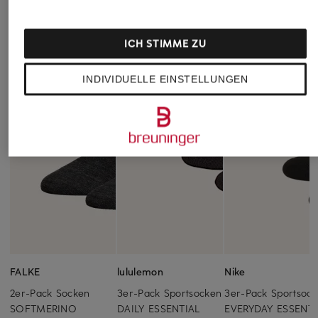
ICH STIMME ZU
INDIVIDUELLE EINSTELLUNGEN
FALKE
lululemon
Nike
2er-Pack Socken
3er-Pack Sportsocken
3er-Pack Sportsoc
SOFTMERINO
DAILY ESSENTIAL
EVERYDAY ESSENTI