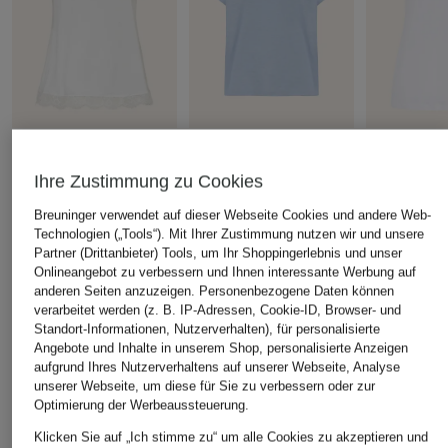
mey
Juvia
mey
Top Serie GRACE
T-Shirt LUCA
Top Serie 
Ihre Zustimmung zu Cookies
Satin
CHF 40
CHF 65
Breuninger verwendet auf dieser Webseite Cookies und andere Web-
CHF 45
Ursprünglich:
CHF 55
Ursprünglich:
CHF 85
Technologien („Tools“). Mit Ihrer Zustimmung nutzen wir und unsere
Ursprünglich:
Partner (Drittanbieter) Tools, um Ihr Shoppingerlebnis und unser
Onlineangebot zu verbessern und Ihnen interessante Werbung auf
anderen Seiten anzuzeigen. Personenbezogene Daten können
ÄHNLICHE ARTIKEL ENTDECKEN
verarbeitet werden (z. B. IP-Adressen, Cookie-ID, Browser- und
Standort-Informationen, Nutzerverhalten), für personalisierte
Angebote und Inhalte in unserem Shop, personalisierte Anzeigen
aufgrund Ihres Nutzerverhaltens auf unserer Webseite, Analyse
unserer Webseite, um diese für Sie zu verbessern oder zur
Optimierung der Werbeaussteuerung.
Klicken Sie auf „Ich stimme zu“ um alle Cookies zu akzeptieren und