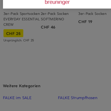
Nike
FALKE
LACOSTE
3er-Pack Sportsocken
2er-Pack Socken
3er-Pack Socken
EVERYDAY ESSENTIAL
SOFTMERINO
CHF 19
CREW
CHF 46
CHF 25
Ursprünglich:
CHF 25
Weitere Kategorien
FALKE im SALE
FALKE Strumpfhosen