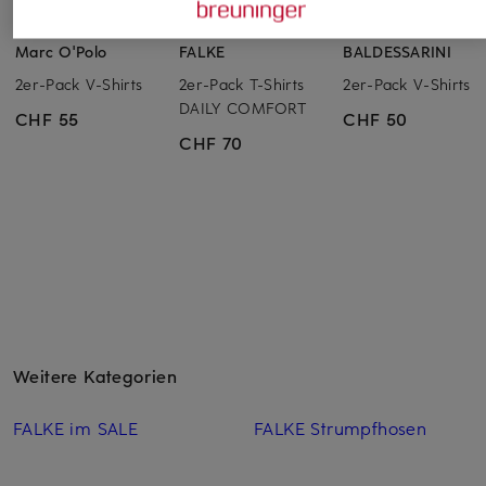
Marc O'Polo
FALKE
BALDESSARINI
2er-Pack V-Shirts
2er-Pack T-Shirts
2er-Pack V-Shirts
DAILY COMFORT
CHF 55
CHF 50
CHF 70
Weitere Kategorien
FALKE im SALE
FALKE Strumpfhosen