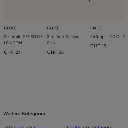
FALKE
FALKE
FALKE
Strümpfe SENSITIVE
3er-Pack Socken
Strümpfe COOL 24
LONDON
RUN
CHF 19
CHF 21
CHF 55
Weitere Kategorien
FALKE im SALE
FALKE Strumpfhosen