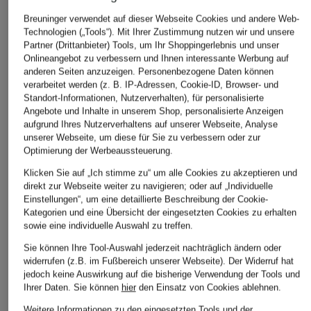
Breuninger verwendet auf dieser Webseite Cookies und andere Web-
Technologien („Tools“). Mit Ihrer Zustimmung nutzen wir und unsere
Partner (Drittanbieter) Tools, um Ihr Shoppingerlebnis und unser
Onlineangebot zu verbessern und Ihnen interessante Werbung auf
anderen Seiten anzuzeigen. Personenbezogene Daten können
verarbeitet werden (z. B. IP-Adressen, Cookie-ID, Browser- und
Standort-Informationen, Nutzerverhalten), für personalisierte
Angebote und Inhalte in unserem Shop, personalisierte Anzeigen
aufgrund Ihres Nutzerverhaltens auf unserer Webseite, Analyse
unserer Webseite, um diese für Sie zu verbessern oder zur
Optimierung der Werbeaussteuerung.
FALKE
FALKE
FALKE
Socken FAMILY
Socken AIRPORT
Socken TIA
Klicken Sie auf „Ich stimme zu“ um alle Cookies zu akzeptieren und
direkt zur Webseite weiter zu navigieren; oder auf „Individuelle
CHF 18
CHF 25
CHF 23
Einstellungen“, um eine detaillierte Beschreibung der Cookie-
Kategorien und eine Übersicht der eingesetzten Cookies zu erhalten
sowie eine individuelle Auswahl zu treffen.
Sie können Ihre Tool-Auswahl jederzeit nachträglich ändern oder
widerrufen (z.B. im Fußbereich unserer Webseite). Der Widerruf hat
ÄHNLICHE ARTIKEL ENTDECKEN
jedoch keine Auswirkung auf die bisherige Verwendung der Tools und
Ihrer Daten.
Sie können
hier
den Einsatz von Cookies ablehnen.
Weitere Informationen zu den eingesetzten Tools und der