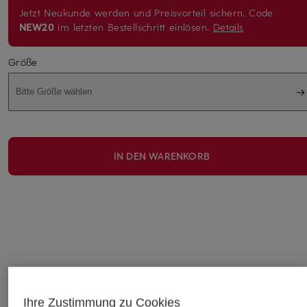
Jetzt Neukunde werden und Preisvorteil sichern. Code
NEW20
im letzten Bestellschritt einlösen.
Details
Größe
Bitte Größe wählen
IN DEN WARENKORB
STILVOLLE EMPFEHLUNGEN FÜR SIE
Ihre Zustimmung zu Cookies