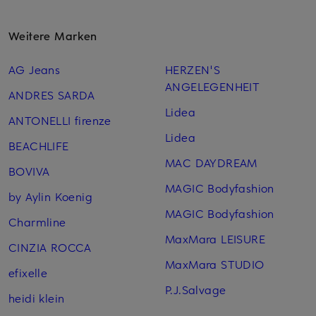
Weitere Marken
AG Jeans
HERZEN'S
ANGELEGENHEIT
ANDRES SARDA
Lidea
ANTONELLI firenze
Lidea
BEACHLIFE
MAC DAYDREAM
BOVIVA
MAGIC Bodyfashion
by Aylin Koenig
MAGIC Bodyfashion
Charmline
MaxMara LEISURE
CINZIA ROCCA
MaxMara STUDIO
efixelle
P.J.Salvage
heidi klein