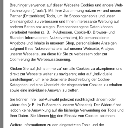
Breuninger verwendet auf dieser Webseite Cookies und andere Web-
Technologien („Tools“). Mit Ihrer Zustimmung nutzen wir und unsere
Partner (Drittanbieter) Tools, um Ihr Shoppingerlebnis und unser
Onlineangebot zu verbessern und Ihnen interessante Werbung auf
anderen Seiten anzuzeigen. Personenbezogene Daten können
verarbeitet werden (z. B. IP-Adressen, Cookie-ID, Browser- und
Standort-Informationen, Nutzerverhalten), für personalisierte
Angebote und Inhalte in unserem Shop, personalisierte Anzeigen
PUMA
On
SOREL
aufgrund Ihres Nutzerverhaltens auf unserer Webseite, Analyse
Sneaker SUEDE XL
Sneaker CLOUD PLAY
Boots WHITN
unserer Webseite, um diese für Sie zu verbessern oder zur
STRAP
Optimierung der Werbeaussteuerung.
CHF 35
CHF 109
CHF 60
Ursprünglich:
CHF 70
Ursprünglich:
CHF 139
Klicken Sie auf „Ich stimme zu“ um alle Cookies zu akzeptieren und
direkt zur Webseite weiter zu navigieren; oder auf „Individuelle
Ursprünglich:
Einstellungen“, um eine detaillierte Beschreibung der Cookie-
Kategorien und eine Übersicht der eingesetzten Cookies zu erhalten
sowie eine individuelle Auswahl zu treffen.
ÄHNLICHE ARTIKEL ENTDECKEN
Sie können Ihre Tool-Auswahl jederzeit nachträglich ändern oder
widerrufen (z.B. im Fußbereich unserer Webseite). Der Widerruf hat
jedoch keine Auswirkung auf die bisherige Verwendung der Tools und
Ihrer Daten.
Sie können
hier
den Einsatz von Cookies ablehnen.
Weitere Informationen zu den eingesetzten Tools und der