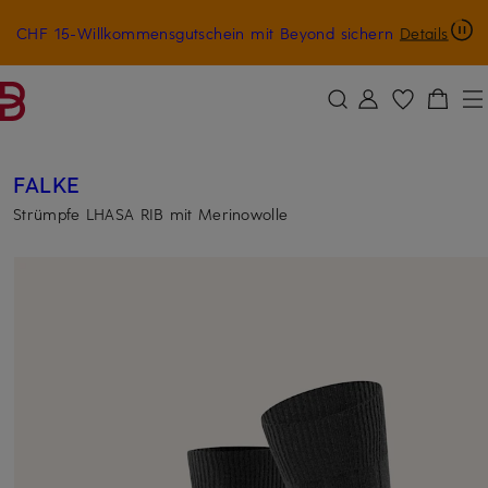
CHF 15-Willkommensgutschein mit Beyond sichern
Details
ZUM HAUPTINHALT ÜBERSPRINGEN
ZUM SUCHFELD ÜBERSPRINGE
FALKE
Strümpfe LHASA RIB mit Merinowolle