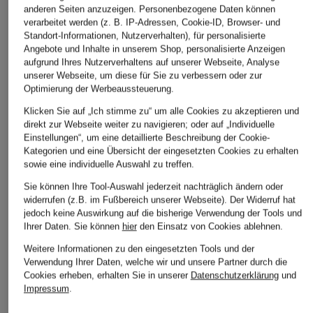
anderen Seiten anzuzeigen. Personenbezogene Daten können
FALKE
FALKE
FALKE
verarbeitet werden (z. B. IP-Adressen, Cookie-ID, Browser- und
Strümpfe LHASA RIB mit
Socken WALKIE LIGHT
Socken LUX
Standort-Informationen, Nutzerverhalten), für personalisierte
Angebote und Inhalte in unserem Shop, personalisierte Anzeigen
Merinowolle
mit Merinowolle
CHF 45
aufgrund Ihres Nutzerverhaltens auf unserer Webseite, Analyse
CHF 30
CHF 27
unserer Webseite, um diese für Sie zu verbessern oder zur
Optimierung der Werbeaussteuerung.
Klicken Sie auf „Ich stimme zu“ um alle Cookies zu akzeptieren und
direkt zur Webseite weiter zu navigieren; oder auf „Individuelle
ÄHNLICHE ARTIKEL ENTDECKEN
Einstellungen“, um eine detaillierte Beschreibung der Cookie-
Kategorien und eine Übersicht der eingesetzten Cookies zu erhalten
sowie eine individuelle Auswahl zu treffen.
Sie können Ihre Tool-Auswahl jederzeit nachträglich ändern oder
widerrufen (z.B. im Fußbereich unserer Webseite). Der Widerruf hat
jedoch keine Auswirkung auf die bisherige Verwendung der Tools und
Ihrer Daten.
Sie können
hier
den Einsatz von Cookies ablehnen.
Weitere Informationen zu den eingesetzten Tools und der
Verwendung Ihrer Daten, welche wir und unsere Partner durch die
Cookies erheben, erhalten Sie in unserer
Datenschutzerklärung
und
Impressum
.