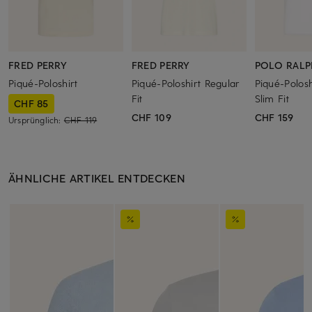
FRED PERRY
FRED PERRY
POLO RALP
Piqué-Poloshirt
Piqué-Poloshirt Regular
Piqué-Polos
Fit
Slim Fit
CHF 85
CHF 109
CHF 159
Ursprünglich:
CHF 119
ÄHNLICHE ARTIKEL ENTDECKEN