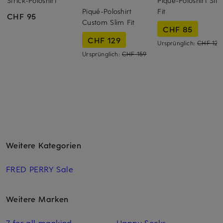
Strick-Poloshirt
Piqué-Poloshirt Sli
Piqué-Poloshirt
Fit
CHF 95
Custom Slim Fit
CHF 85
CHF 129
Ursprünglich:
CHF 129
Ursprünglich:
CHF 159
Weitere Kategorien
FRED PERRY Sale
Weitere Marken
7 for all mankind
Happy Socks