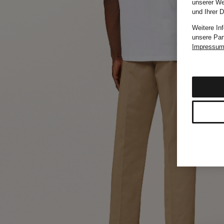
unserer We
und Ihrer 
Weitere In
unsere Par
Impressu