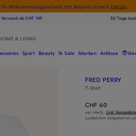
15-Willkommensgutschein mit Beyond sichern
Details
N
s Versand ab CHF 149
30 Tage kos
HOME & LIVING
essoires
Sport
Beauty
% Sale
Marken
Anlässe
Ge
FRED PERRY
T-Shirt
CHF 60
inkl. MwSt.,
zzgl. Versandkos
zusätzlichen Zollgebühren un