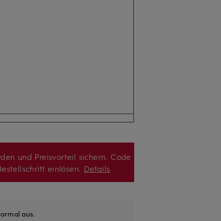
den und Preisvorteil sichern. Code
estellschritt einlösen.
Details
ormal aus
.