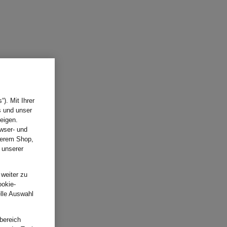
). Mit Ihrer
s und unser
eigen.
wser- und
nserem Shop,
 unserer
.
 weiter zu
ookie-
elle Auswahl
bereich