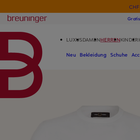
CHF 
ZUM HAUPTINHALT ÜBERSPRINGEN
ZUM SUCHFELD ÜBERSPRINGE
Breuninger
Grati
LUXUS
DAMEN
HERREN
KINDER
Neu
Bekleidung
Schuhe
Acc