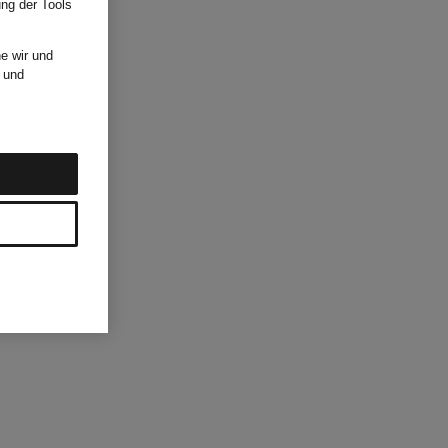
ung der Tools
e wir und
und