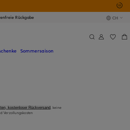
tenfreie Rückgabe
CH
schenke
Sommersaison
, keine
ten, kostenloser Rückversand
d Verzollungskosten