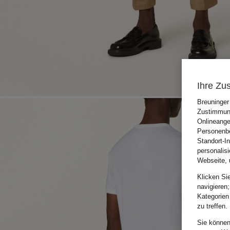
Ihre Zu
Breuninger
Zustimmung
Onlineange
Personenbe
Standort-I
personalis
Webseite, 
Klicken Si
navigieren;
Kategorien
zu treffen.
Sie können