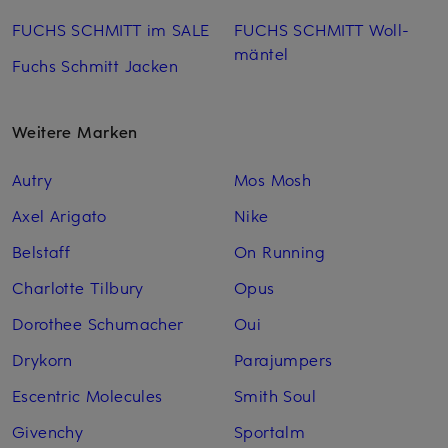
FUCHS SCHMITT im SALE
FUCHS SCHMITT Woll­
mäntel
Fuchs Schmitt Jacken
Weitere Marken
Autry
Mos Mosh
Axel Arigato
Nike
Belstaff
On Running
Charlotte Tilbury
Opus
Dorothee Schumacher
Oui
Drykorn
Parajumpers
Escentric Molecules
Smith Soul
Givenchy
Sportalm