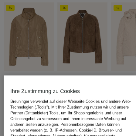
FUCHS SCHMITT
FUCHS SCHMITT
FUCHS SCH
Blouson
Blouson
Steppjacke
Ihre Zustimmung zu Cookies
CHF 169
CHF 119
CHF 139
Ursprünglich:
CHF 209
Ursprünglich:
CHF 199
Ursprünglich:
Breuninger verwendet auf dieser Webseite Cookies und andere Web-
Technologien („Tools“). Mit Ihrer Zustimmung nutzen wir und unsere
Partner (Drittanbieter) Tools, um Ihr Shoppingerlebnis und unser
Onlineangebot zu verbessern und Ihnen interessante Werbung auf
anderen Seiten anzuzeigen. Personenbezogene Daten können
ÄHNLICHE ARTIKEL ENTDECKEN
verarbeitet werden (z. B. IP-Adressen, Cookie-ID, Browser- und
Standort-Informationen, Nutzerverhalten), für personalisierte