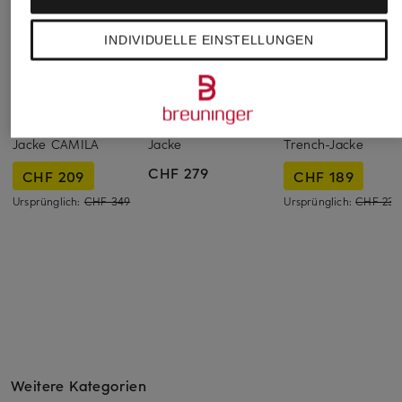
INDIVIDUELLE EINSTELLUNGEN
STUDIO AR
Marc O'Polo
FUCHS SCHMITT
Jacke CAMILA
Jacke
Trench-Jacke
CHF 279
CHF 209
CHF 189
Ursprünglich:
CHF 349
Ursprünglich:
CHF 239
Weitere Kategorien