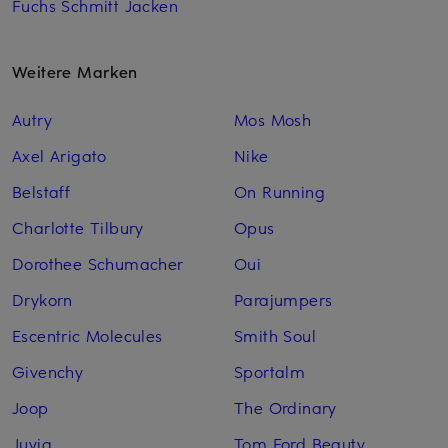
Fuchs Schmitt Jacken
Weitere Marken
Autry
Mos Mosh
Axel Arigato
Nike
Belstaff
On Running
Charlotte Tilbury
Opus
Dorothee Schumacher
Oui
Drykorn
Parajumpers
Escentric Molecules
Smith Soul
Givenchy
Sportalm
Joop
The Ordinary
Juvia
Tom Ford Beauty