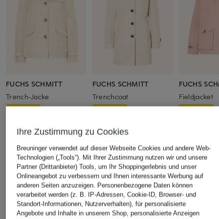
FUCHS SCHMITT
FUCHS SCHMITT
FUCHS SCH
Trench-Jacke
Trenchcoat
Fieldjacket
CHF 179
CHF 179
CHF 179
Ursprünglich:
CHF 239
Ursprünglich:
CHF 239
Ursprünglich:
Ihre Zustimmung zu Cookies
Breuninger verwendet auf dieser Webseite Cookies und andere Web-
Technologien („Tools“). Mit Ihrer Zustimmung nutzen wir und unsere
ÄHNLICHE ARTIKEL ENTDECKEN
Partner (Drittanbieter) Tools, um Ihr Shoppingerlebnis und unser
Onlineangebot zu verbessern und Ihnen interessante Werbung auf
anderen Seiten anzuzeigen. Personenbezogene Daten können
verarbeitet werden (z. B. IP-Adressen, Cookie-ID, Browser- und
Standort-Informationen, Nutzerverhalten), für personalisierte
Angebote und Inhalte in unserem Shop, personalisierte Anzeigen