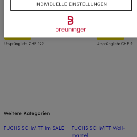
INDIVIDUELLE EINSTELLUNGEN
comma
No.1 Como
WOOLRICH
Jacke
Regenjacke BARLETTA
Parka
CHF 219
CHF 139
CHF 299
Ursprünglich:
CHF 199
Ursprünglich:
CHF 499
Weitere Kategorien
FUCHS SCHMITT im SALE
FUCHS SCHMITT Woll­
mäntel