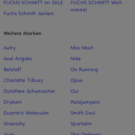
FUCHS SCHMITT im SALE
FUCHS SCHMITT Woll­
mäntel
Fuchs Schmitt Jacken
Weitere Marken
Autry
Mos Mosh
Axel Arigato
Nike
Belstaff
On Running
Charlotte Tilbury
Opus
Dorothee Schumacher
Oui
Drykorn
Parajumpers
Escentric Molecules
Smith Soul
Givenchy
Sportalm
Joop
The Ordinary