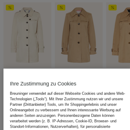
FUCHS SCHMITT
FUCHS SCHMITT
FUCHS SCH
Trenchcoat
Trenchcoat
Trench-Jack
Ihre Zustimmung zu Cookies
CHF 179
CHF 139
CHF 179
Breuninger verwendet auf dieser Webseite Cookies und andere Web-
Ursprünglich:
CHF 239
Ursprünglich:
CHF 239
Ursprünglich:
Technologien („Tools“). Mit Ihrer Zustimmung nutzen wir und unsere
Partner (Drittanbieter) Tools, um Ihr Shoppingerlebnis und unser
Onlineangebot zu verbessern und Ihnen interessante Werbung auf
anderen Seiten anzuzeigen. Personenbezogene Daten können
ÄHNLICHE ARTIKEL ENTDECKEN
verarbeitet werden (z. B. IP-Adressen, Cookie-ID, Browser- und
Standort-Informationen, Nutzerverhalten), für personalisierte