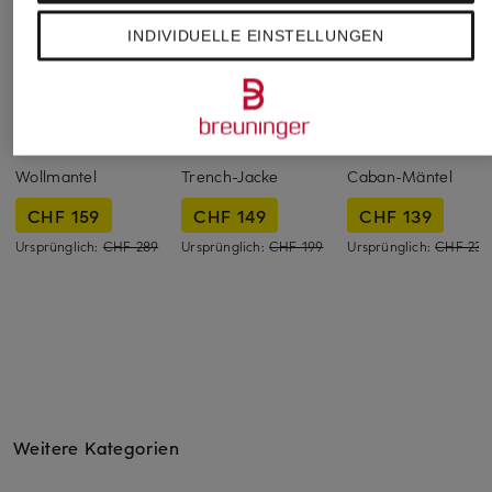
INDIVIDUELLE EINSTELLUNGEN
darling harbour
comma
FUCHS SCHMITT
Wollmantel
Trench-Jacke
Caban-Mäntel
CHF 159
CHF 149
CHF 139
Ursprünglich:
CHF 289
Ursprünglich:
CHF 199
Ursprünglich:
CHF 239
Weitere Kategorien