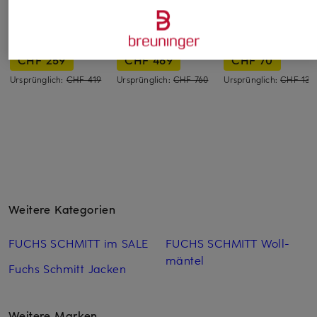
DRYKORN
ANFINY
miss goodlife
Mantel HARLESTON
Wollmantel GRACE
Bouclé-Mantel
CHF 259
CHF 469
CHF 70
Ursprünglich:
CHF 419
Ursprünglich:
CHF 760
Ursprünglich:
CHF 139
Weitere Kategorien
FUCHS SCHMITT im SALE
FUCHS SCHMITT Woll­
mäntel
Fuchs Schmitt Jacken
Weitere Marken