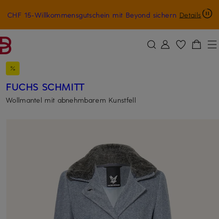
CHF 15-Willkommensgutschein mit Beyond sichern
Details
ZUM HAUPTINHALT ÜBERSPRINGEN
ZUM SUCHFELD ÜBERSPRINGE
FUCHS SCHMITT
Wollmantel mit abnehmbarem Kunstfell