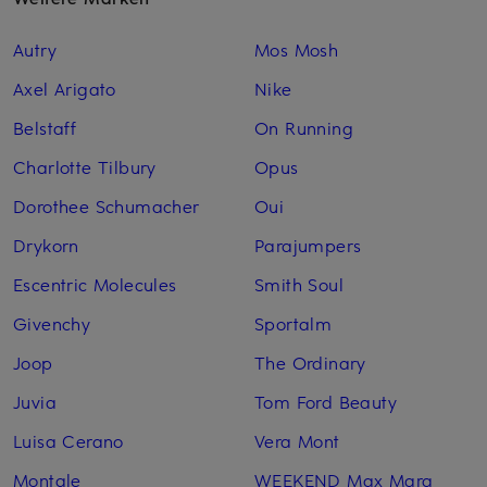
Autry
Mos Mosh
Axel Arigato
Nike
Belstaff
On Running
Charlotte Tilbury
Opus
Dorothee Schumacher
Oui
Drykorn
Parajumpers
Escentric Molecules
Smith Soul
Givenchy
Sportalm
Joop
The Ordinary
Juvia
Tom Ford Beauty
Luisa Cerano
Vera Mont
Montale
WEEKEND Max Mara