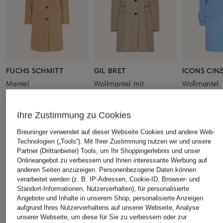
FUCHS SCHMITT
GIL BRET
ICONS CIN
Mantel
Wollmantel mit
Wollmantel
abnehmbarem Kunstfell
CHF 349
CHF 379
CHF 339
Ursprünglich:
CHF 540
Ursprünglich:
Ihre Zustimmung zu Cookies
Ursprünglich:
CHF 479
Breuninger verwendet auf dieser Webseite Cookies und andere Web-
Technologien („Tools“). Mit Ihrer Zustimmung nutzen wir und unsere
ÄHNLICHE ARTIKEL ENTDECKEN
Partner (Drittanbieter) Tools, um Ihr Shoppingerlebnis und unser
Onlineangebot zu verbessern und Ihnen interessante Werbung auf
anderen Seiten anzuzeigen. Personenbezogene Daten können
verarbeitet werden (z. B. IP-Adressen, Cookie-ID, Browser- und
Standort-Informationen, Nutzerverhalten), für personalisierte
Angebote und Inhalte in unserem Shop, personalisierte Anzeigen
aufgrund Ihres Nutzerverhaltens auf unserer Webseite, Analyse
unserer Webseite, um diese für Sie zu verbessern oder zur