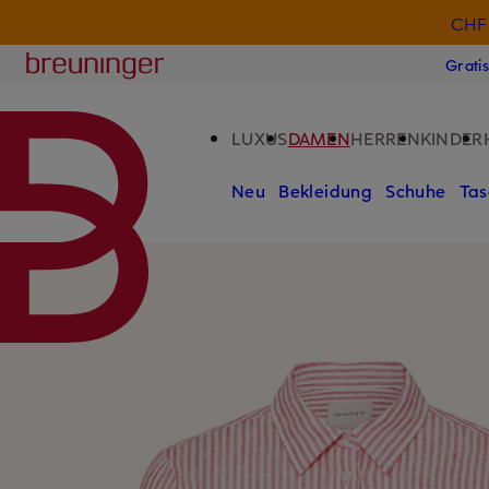
CHF 
ZUM HAUPTINHALT ÜBERSPRINGEN
ZUM SUCHFELD ÜBERSPRINGE
Breuninger
Grati
LUXUS
DAMEN
HERREN
KINDER
Neu
Bekleidung
Schuhe
Tas