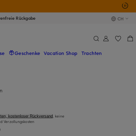
tenfreie Rückgabe
CH
se
Geschenke
Vacation Shop
Trachten
n
, keine
ten, kostenloser Rückversand
d Verzollungskosten
)