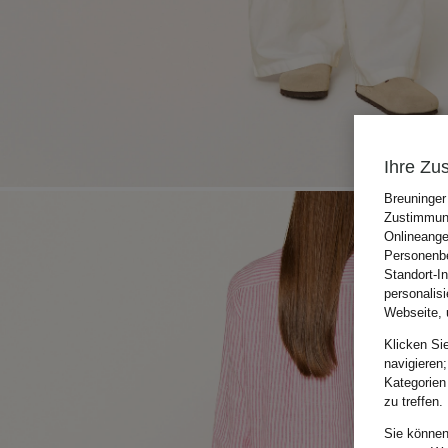
Ihre Zu
Breuninger
Zustimmung
Onlineange
Personenbe
Standort-I
personalis
Webseite, 
Klicken Si
navigieren;
Kategorien
zu treffen.
Sie können