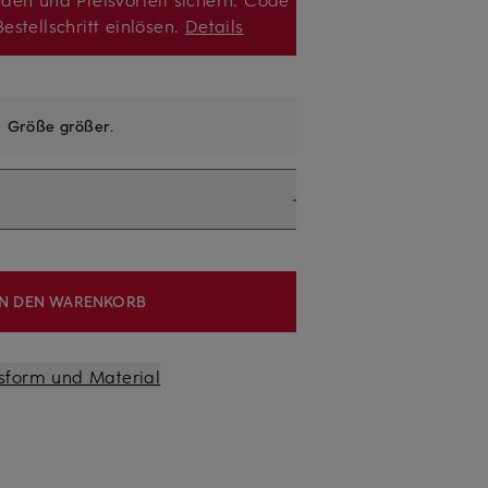
estellschritt einlösen.
Details
e
Größe größer
.
IN DEN WARENKORB
sform und Material