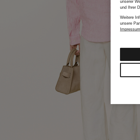
unserer We
und Ihrer 
Weitere In
unsere Par
Impressu