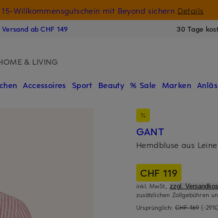
15-Willkommensgutschein mit Beyond sichern
Details
N
s Versand ab CHF 149
30 Tage kos
HOME & LIVING
chen
Accessoires
Sport
Beauty
% Sale
Marken
Anläs
GANT
Hemdbluse aus Leine
CHF 119
inkl. MwSt.,
zzgl. Versandkos
zusätzlichen Zollgebühren un
Ursprünglich:
CHF 169
(-29%