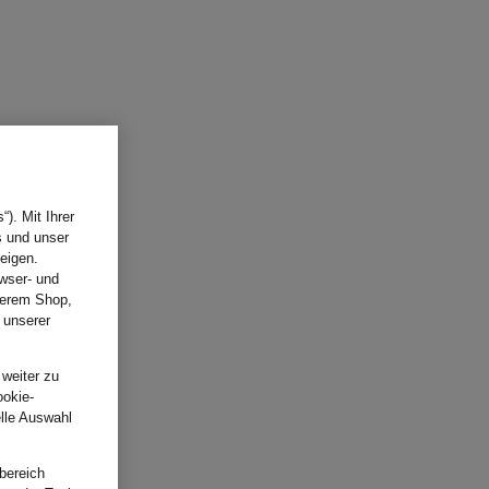
). Mit Ihrer
s und unser
eigen.
wser- und
nserem Shop,
 unserer
.
 weiter zu
ookie-
elle Auswahl
bereich