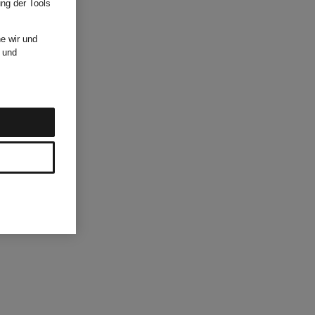
ung der Tools
e wir und
und