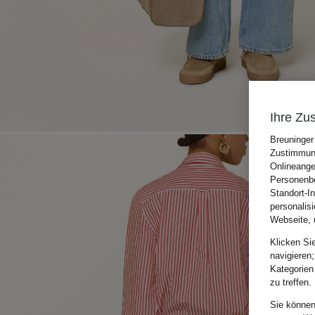
Ihre Zu
Breuninger
Zustimmung
Onlineange
Personenbe
Standort-I
personalis
Webseite, 
Klicken Si
navigieren;
Kategorien
zu treffen.
Sie können