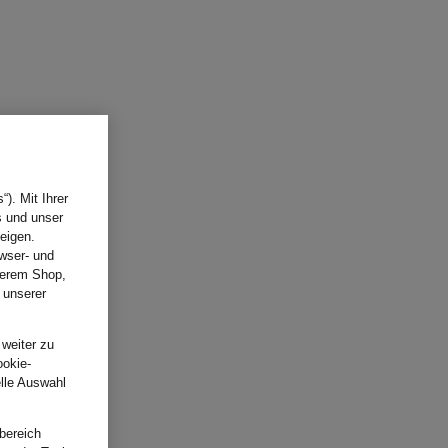
). Mit Ihrer
s und unser
eigen.
wser- und
nserem Shop,
 unserer
.
 weiter zu
ookie-
elle Auswahl
bereich