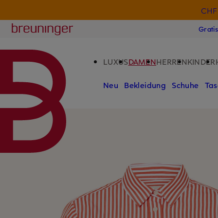
CHF 
ZUM HAUPTINHALT ÜBERSPRINGEN
ZUM SUCHFELD ÜBERSPRINGE
Breuninger
Grati
LUXUS
DAMEN
HERREN
KINDER
Neu
Bekleidung
Schuhe
Tas