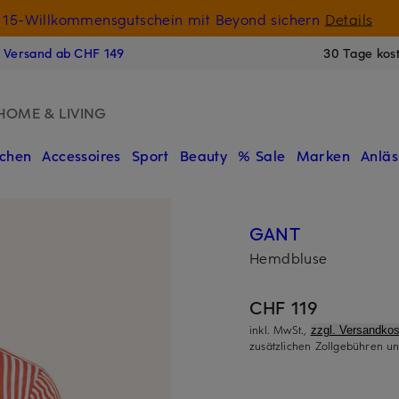
15-Willkommensgutschein mit Beyond sichern
Details
N
s Versand ab CHF 149
30 Tage kos
HOME & LIVING
chen
Accessoires
Sport
Beauty
% Sale
Marken
Anläs
GANT
Hemdbluse
CHF 119
inkl. MwSt.,
zzgl. Versandkos
zusätzlichen Zollgebühren un