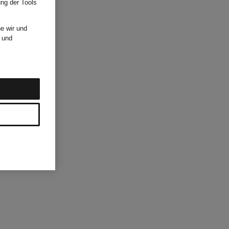
ung der Tools
e wir und
und