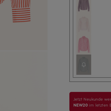
Jetzt Neukunde wer
NEW20
im letzten B