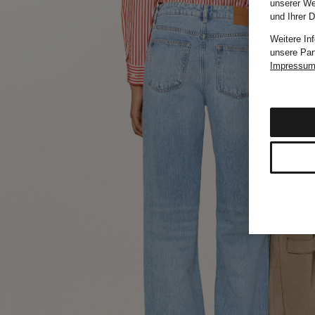
unserer We
und Ihrer 
Weitere In
unsere Par
Impressu