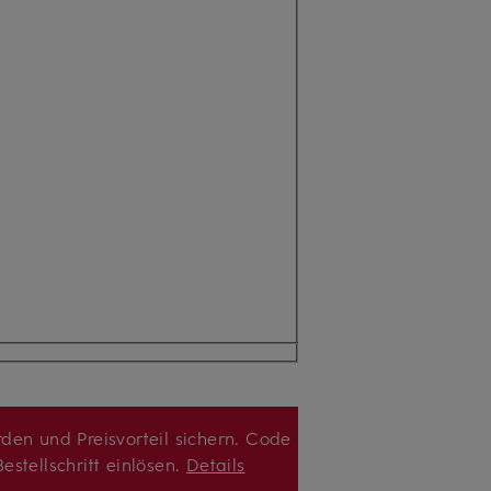
den und Preisvorteil sichern. Code
estellschritt einlösen.
Details