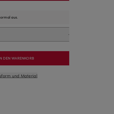
ormal aus
.
IN DEN WARENKORB
sform und Material