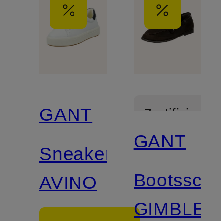
GANT
Zertifiziert
GANT
Sneaker
Bootssch
AVINO
GIMBLE