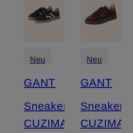
Neu
Neu
GANT
GANT
Zertifiziert
Zertifiziert
Sneaker
Sneaker
CUZIMA
CUZIMA