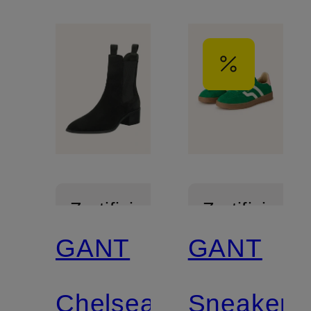
Zertifiziert
Zertifiziert
GANT
GANT
Chelsea-
Sneaker