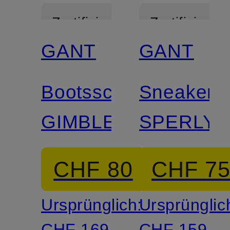
Zertifiziert
Zertifiziert
GANT
GANT
Bootsschuhe
Sneaker
GIMBLE
SPERLY
CHF 80
CHF 7
Ursprünglich:
Ursprünglic
CHF 169
CHF 159