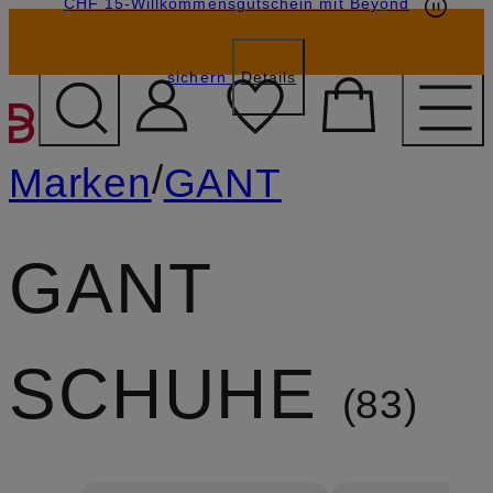
CHF 15-Willkommensgutschein mit Beyond
sichern
Details
ZUM HAUPTINHALT ÜBE
/
Marken
GANT
GANT
SCHUHE
83