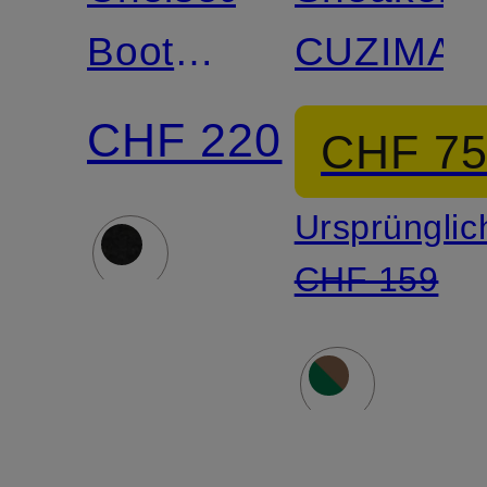
Boots
CUZIMA
ST
CHF 220
CHF 7
BROOMLY
Ursprünglic
CHF 159