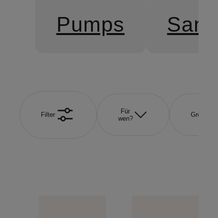
Pumps
Sand
Für
Filter
Größe
wen?