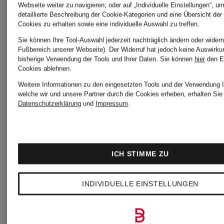
Webseite weiter zu navigieren; oder auf „Individuelle Einstellungen“, u
Zertifiziert
detaillierte Beschreibung der Cookie-Kategorien und eine Übersicht der
Cookies zu erhalten sowie eine individuelle Auswahl zu treffen.
GANT
GANT
Sie können Ihre Tool-Auswahl jederzeit nachträglich ändern oder widerr
Zertifiziert
Fußbereich unserer Webseite). Der Widerruf hat jedoch keine Auswirku
bisherige Verwendung der Tools und Ihrer Daten.
Sie können
hier
den E
Cookies ablehnen.
Loafer
Sneaker
Weitere Informationen zu den eingesetzten Tools und der Verwendung I
welche wir und unsere Partner durch die Cookies erheben, erhalten Sie 
GRACELYN
CUZIMA
Datenschutzerklärung
und
Impressum
.
CHF 220
CHF 1
ICH STIMME ZU
Ursprünglic
INDIVIDUELLE EINSTELLUNGEN
CHF 159