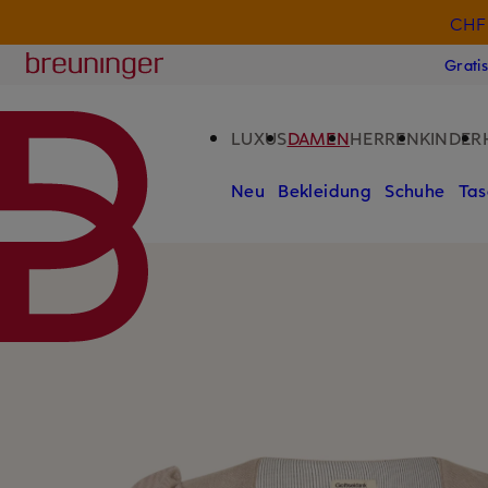
CHF 
ZUM HAUPTINHALT ÜBERSPRINGEN
ZUM SUCHFELD ÜBERSPRINGE
Breuninger
Grati
LUXUS
DAMEN
HERREN
KINDER
Neu
Bekleidung
Schuhe
Tas