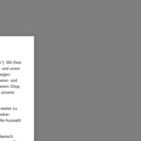
). Mit Ihrer
s und unser
eigen.
wser- und
nserem Shop,
 unserer
.
 weiter zu
ookie-
elle Auswahl
bereich