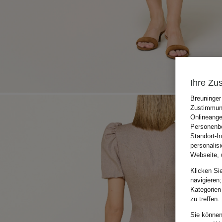
Ihre Zu
Breuninger
Zustimmung
Onlineange
Personenbe
Standort-I
personalis
Webseite, 
Klicken Si
navigieren;
Kategorien
zu treffen.
Sie können