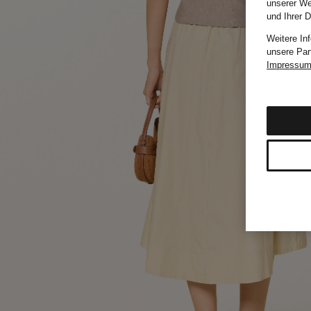
unserer We
und Ihrer 
Weitere In
unsere Par
Impressu