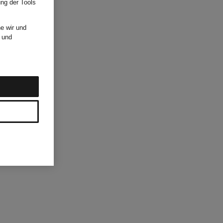
ung der Tools
e wir und
und