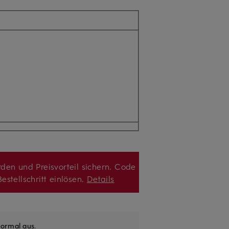
den und Preisvorteil sichern. Code
estellschritt einlösen.
Details
ormal aus
.