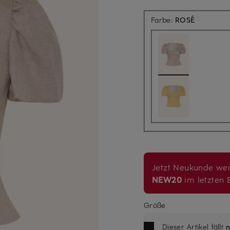
Farbe:
ROSÉ
Jetzt Neukunde wer
NEW20
im letzten B
Größe
Dieser Artikel fällt
n