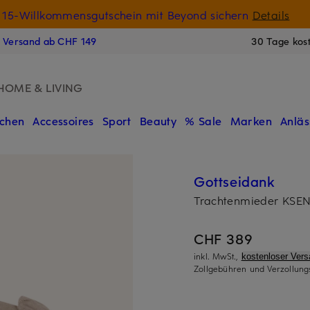
15-Willkommensgutschein mit Beyond sichern
Details
N
s Versand ab CHF 149
30 Tage kos
HOME & LIVING
chen
Accessoires
Sport
Beauty
% Sale
Marken
Anläs
Gottseidank
Trachtenmieder KSEN
CHF 389
inkl. MwSt.,
kostenloser Ver
Zollgebühren und Verzollung