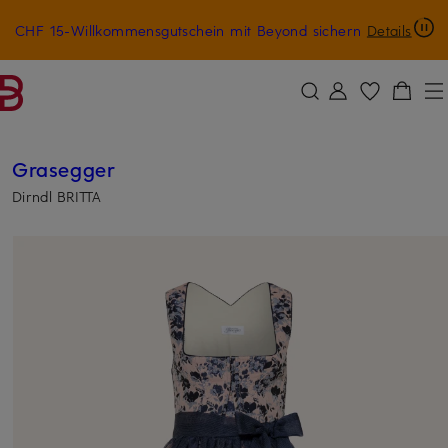
CHF 15-Willkommensgutschein mit Beyond sichern
Details
ZUM HAUPTINHALT ÜBERSPRINGEN
ZUM SUCHFELD ÜBERSPRINGE
Grasegger
Dirndl BRITTA