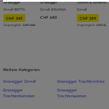
Grasegger
Grasegger
Johann & Johanna
Dirndl BRITTA
Dirndl BRIANNA
Dirndl
CHF 640
CHF 349
CHF 259
Ursprünglich:
CHF 660
Ursprünglich:
CHF 520
Weitere Kategorien
Grasegger Dirndl
Grasegger Trachtenröcke
Grasegger
Grasegger
Trachtenhemden
Trachtenwesten