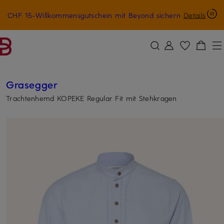
CHF 15-Willkommensgutschein mit Beyond sichern
Details
ZUM HAUPTINHALT ÜBERSPRINGEN
ZUM SUCHFELD ÜBERSPRINGE
Grasegger
Trachtenhemd KOPEKE Regular Fit mit Stehkragen