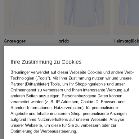
Grasegger
arido
Heimatglück
Trachtenhemd KOPEKE
Trachtenhemd Comfort
Trachtenhe
Regular Fit mit
Fit aus Leinen und
Regular Fit
Ihre Zustimmung zu Cookies
Stehkragen
Stehkragen
CHF 139
CHF 119
CHF 85
Breuninger verwendet auf dieser Webseite Cookies und andere Web-
Technologien („Tools“). Mit Ihrer Zustimmung nutzen wir und unsere
Ursprünglich:
CHF 169
Partner (Drittanbieter) Tools, um Ihr Shoppingerlebnis und unser
Onlineangebot zu verbessern und Ihnen interessante Werbung auf
anderen Seiten anzuzeigen. Personenbezogene Daten können
ÄHNLICHE ARTIKEL ENTDECKEN
verarbeitet werden (z. B. IP-Adressen, Cookie-ID, Browser- und
Standort-Informationen, Nutzerverhalten), für personalisierte
Angebote und Inhalte in unserem Shop, personalisierte Anzeigen
aufgrund Ihres Nutzerverhaltens auf unserer Webseite, Analyse
unserer Webseite, um diese für Sie zu verbessern oder zur
Optimierung der Werbeaussteuerung.