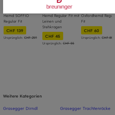
PAUL & SHARK
STROKESMAN'S
ARKET
Hemd SOFFIO
Hemd Regular Fit mit
Oxfordhemd Regul
Regular Fit
Leinen und
Fit
Stehkragen
CHF 139
CHF 60
CHF 45
Ursprünglich:
CHF 259
Ursprünglich:
CHF 85
Ursprünglich:
CHF 55
Weitere Kategorien
Grasegger Dirndl
Grasegger Trachtenröcke