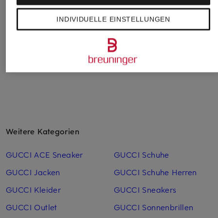
Sonnenbrille DG4450
Sonnenbrille
Sonnenbrille
BB0096S
6E000479
CHF 219
INDIVIDUELLE EINSTELLUNGEN
CHF 550
CHF 329
Ursprünglich:
CHF 311
Ursprünglich:
CHF 650
Weitere Kategorien
GUCCI ACE Sneaker
GUCCI Schuhe
GUCCI Jacken
GUCCI Schuhe Herren
GUCCI Kleider
GUCCI Sneakers
GUCCI Outlet
GUCCI Sonnenbrillen