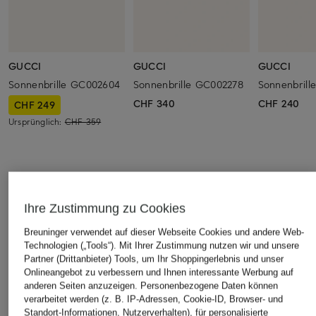
GUCCI
GUCCI
GUCCI
Sonnenbrille GC002604
Sonnenbrille GC002278
Sonnenbrill
CHF 340
CHF 240
CHF 249
Ursprünglich:
CHF 359
ÄHNLICHE ARTIKEL ENTDECKEN
Ihre Zustimmung zu Cookies
Breuninger verwendet auf dieser Webseite Cookies und andere Web-
Technologien („Tools“). Mit Ihrer Zustimmung nutzen wir und unsere
Partner (Drittanbieter) Tools, um Ihr Shoppingerlebnis und unser
Onlineangebot zu verbessern und Ihnen interessante Werbung auf
anderen Seiten anzuzeigen. Personenbezogene Daten können
verarbeitet werden (z. B. IP-Adressen, Cookie-ID, Browser- und
Standort-Informationen, Nutzerverhalten), für personalisierte