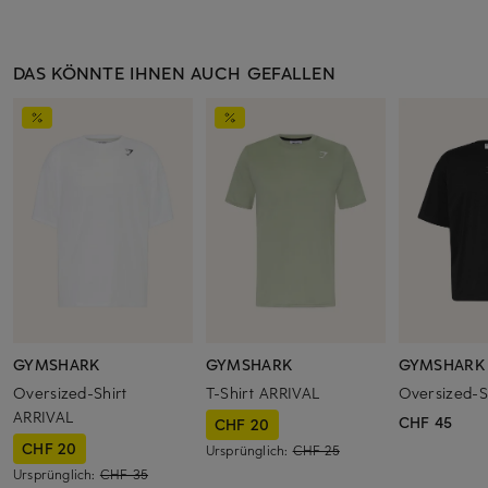
DAS KÖNNTE IHNEN AUCH GEFALLEN
GYMSHARK
GYMSHARK
GYMSHARK
Oversized-Shirt
T-Shirt ARRIVAL
Oversized-
ARRIVAL
CHF 45
CHF 20
CHF 20
Ursprünglich:
CHF 25
Ursprünglich:
CHF 35