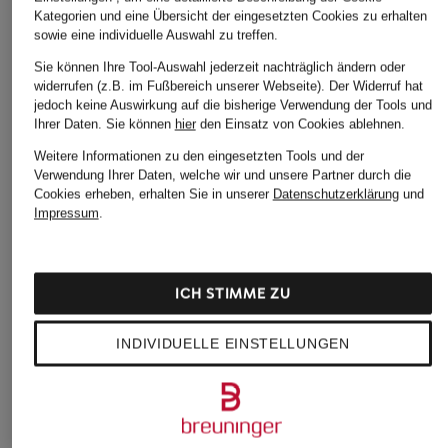
Kategorien und eine Übersicht der eingesetzten Cookies zu erhalten
sowie eine individuelle Auswahl zu treffen.
Sie können Ihre Tool-Auswahl jederzeit nachträglich ändern oder
widerrufen (z.B. im Fußbereich unserer Webseite). Der Widerruf hat
jedoch keine Auswirkung auf die bisherige Verwendung der Tools und
Ihrer Daten.
Sie können
hier
den Einsatz von Cookies ablehnen.
Weitere Informationen zu den eingesetzten Tools und der
Verwendung Ihrer Daten, welche wir und unsere Partner durch die
Cookies erheben, erhalten Sie in unserer
Datenschutzerklärung
und
GYMSHARK
GYMSHARK
BOSS
Impressum
.
T-Shirt OFF DUTY
Oversized-Shirt
T-Shirt
POWER
CHF 45
CHF 60
ICH STIMME ZU
CHF 45
INDIVIDUELLE EINSTELLUNGEN