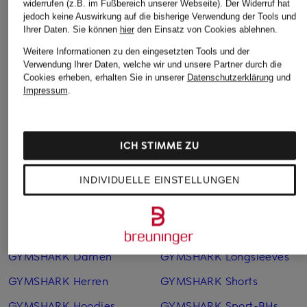
widerrufen (z.B. im Fußbereich unserer Webseite). Der Widerruf hat
jedoch keine Auswirkung auf die bisherige Verwendung der Tools und
Ihrer Daten.
Sie können
hier
den Einsatz von Cookies ablehnen.
Nike
Barbour
Weitere Informationen zu den eingesetzten Tools und der
T-Shirt
T-Shirt
Verwendung Ihrer Daten, welche wir und unsere Partner durch die
CHF 95
CHF 25
Cookies erheben, erhalten Sie in unserer
Datenschutzerklärung
und
Impressum
.
Ursprünglich:
CHF 45
ICH STIMME ZU
INDIVIDUELLE EINSTELLUNGEN
Weitere Kategorien
GYMSHARK Damen
GYMSHARK Longsleeves
GYMSHARK Herren
GYMSHARK Shorts
GYMSHARK Hoodies
GYMSHARK Sport-BHs