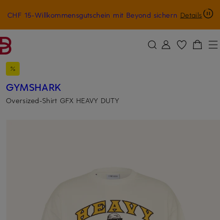
CHF 15-Willkommensgutschein mit Beyond sichern
Details
ZUM HAUPTINHALT ÜBERSPRINGEN
ZUM SUCHFELD ÜBERSPRINGE
GYMSHARK
Oversized-Shirt GFX HEAVY DUTY