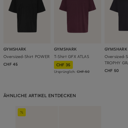
GYMSHARK
GYMSHARK
GYMSHARK
Oversized-Shirt POWER
T-Shirt GFX ATLAS
Oversized-S
TROPHY GR
CHF 45
CHF 35
CHF 50
Ursprünglich:
CHF 50
ÄHNLICHE ARTIKEL ENTDECKEN