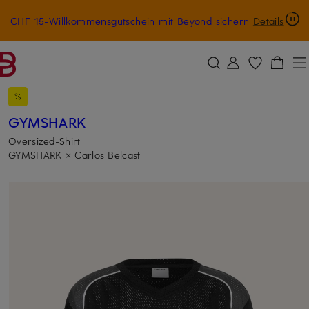
CHF 15-Willkommensgutschein mit Beyond sichern
Details
ZUM HAUPTINHALT ÜBERSPRINGEN
ZUM SUCHFELD ÜBERSPRINGE
GYMSHARK
Oversized-Shirt
GYMSHARK × Carlos Belcast