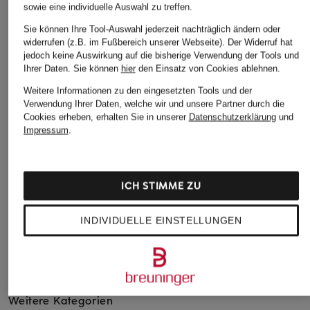
sowie eine individuelle Auswahl zu treffen.
Sie können Ihre Tool-Auswahl jederzeit nachträglich ändern oder
widerrufen (z.B. im Fußbereich unserer Webseite). Der Widerruf hat
jedoch keine Auswirkung auf die bisherige Verwendung der Tools und
LACOSTE
adidas
Nike
Ihrer Daten.
Sie können
hier
den Einsatz von Cookies ablehnen.
Piqué-Poloshirt Loose
T-Shirt BELGIEN
T-Shirt SHOX
Weitere Informationen zu den eingesetzten Tools und der
Fit
ORIGINALS
Verwendung Ihrer Daten, welche wir und unsere Partner durch die
CHF 35
Weltmeisterschaft
Cookies erheben, erhalten Sie in unserer
Datenschutzerklärung
und
CHF 169
Ursprünglich:
CHF 55
2026
Impressum
.
CHF 30
Ursprünglich:
CHF 55
ICH STIMME ZU
INDIVIDUELLE EINSTELLUNGEN
Weitere Kategorien