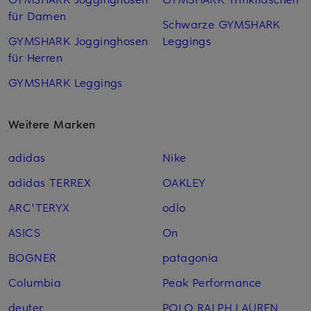
für Damen
Schwarze GYMSHARK
GYMSHARK Jogginghosen
Leggings
für Herren
GYMSHARK Leggings
Weitere Marken
adidas
Nike
adidas TERREX
OAKLEY
ARC'TERYX
odlo
ASICS
On
BOGNER
patagonia
Columbia
Peak Performance
deuter
POLO RALPH LAUREN