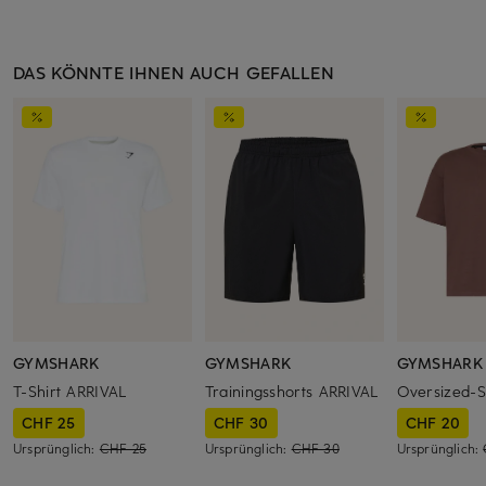
DAS KÖNNTE IHNEN AUCH GEFALLEN
GYMSHARK
GYMSHARK
GYMSHARK
T-Shirt ARRIVAL
Trainingsshorts ARRIVAL
Oversized-S
CHF 25
CHF 30
CHF 20
Ursprünglich:
CHF 25
Ursprünglich:
CHF 30
Ursprünglich: