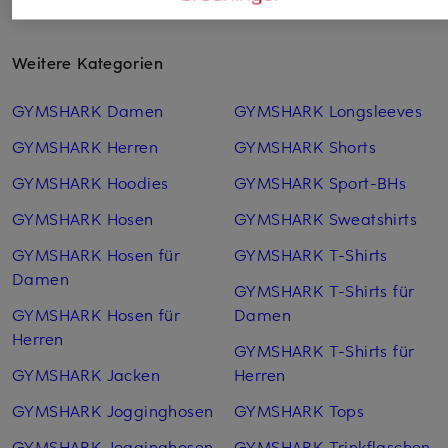
Weitere Kategorien
GYMSHARK Damen
GYMSHARK Longsleeves
GYMSHARK Herren
GYMSHARK Shorts
GYMSHARK Hoodies
GYMSHARK Sport-BHs
GYMSHARK Hosen
GYMSHARK Sweatshirts
GYMSHARK Hosen für
GYMSHARK T-Shirts
Damen
GYMSHARK T-Shirts für
GYMSHARK Hosen für
Damen
Herren
GYMSHARK T-Shirts für
GYMSHARK Jacken
Herren
GYMSHARK Jogginghosen
GYMSHARK Tops
GYMSHARK Jogginghosen
GYMSHARK Trinkflaschen