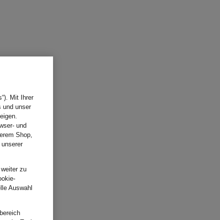
). Mit Ihrer
s und unser
eigen.
wser- und
nserem Shop,
 unserer
.
 weiter zu
ookie-
elle Auswahl
bereich