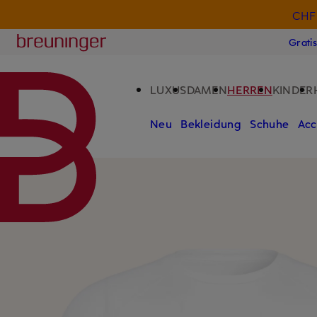
CHF 
ZUM HAUPTINHALT ÜBERSPRINGEN
ZUM SUCHFELD ÜBERSPRINGE
Breuninger
Grati
LUXUS
DAMEN
HERREN
KINDER
Neu
Bekleidung
Schuhe
Acc