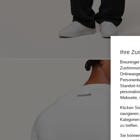
Ihre Zu
Breuninger
Zustimmung
Onlineange
Personenbe
Standort-I
personalis
Webseite, 
Klicken Si
navigieren;
Kategorien
zu treffen.
Sie können