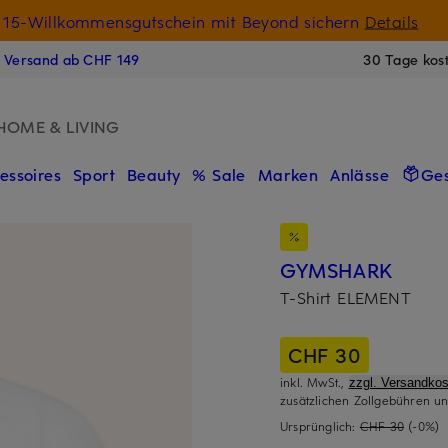
15-Willkommensgutschein mit Beyond sichern
Details
N
s Versand ab CHF 149
30 Tage kos
HOME & LIVING
essoires
Sport
Beauty
% Sale
Marken
Anlässe
Ge
GYMSHARK
T-Shirt ELEMENT
CHF 30
inkl. MwSt.,
zzgl. Versandkos
zusätzlichen Zollgebühren un
Ursprünglich:
CHF 30
(-0%)