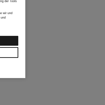
ung der Tools
e wir und
und