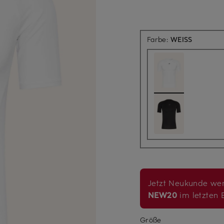
Farbe:
WEISS
Jetzt Neukunde wer
NEW20
im letzten B
Größe