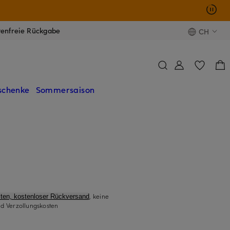
tenfreie Rückgabe
CH
schenke
Sommersaison
, keine
ten, kostenloser Rückversand
d Verzollungskosten