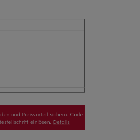
den und Preisvorteil sichern. Code
estellschritt einlösen.
Details