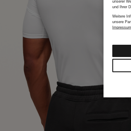
unserer We
und Ihrer 
Weitere In
unsere Par
Impressu