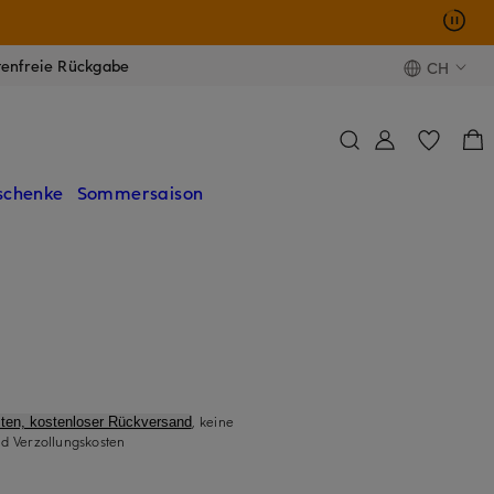
tenfreie Rückgabe
CH
schenke
Sommersaison
, keine
ten, kostenloser Rückversand
d Verzollungskosten