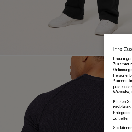
Ihre Zu
Breuninger
Zustimmung
Onlineange
Personenbe
Standort-I
personalis
Webseite, 
Klicken Si
navigieren;
Kategorien
zu treffen.
Sie können