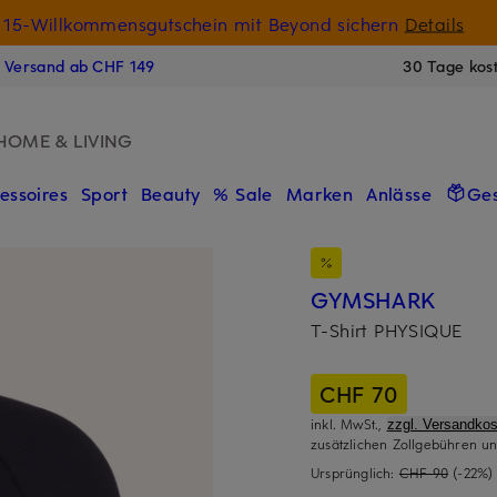
15-Willkommensgutschein mit Beyond sichern
Details
N
s Versand ab CHF 149
30 Tage kos
HOME & LIVING
essoires
Sport
Beauty
% Sale
Marken
Anlässe
Ge
GYMSHARK
T-Shirt PHYSIQUE
CHF 70
inkl. MwSt.,
zzgl. Versandkos
zusätzlichen Zollgebühren un
Ursprünglich:
CHF 90
(-22%)