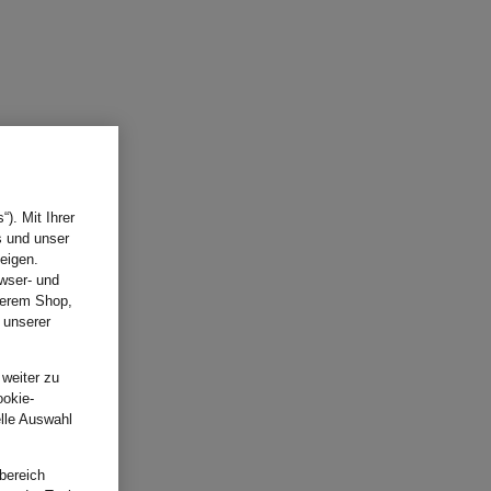
). Mit Ihrer
s und unser
eigen.
wser- und
nserem Shop,
 unserer
.
 weiter zu
ookie-
elle Auswahl
bereich