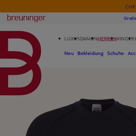
CHF 
ZUM HAUPTINHALT ÜBERSPRINGEN
ZUM SUCHFELD ÜBERSPRINGE
Breuninger
Grati
LUXUS
DAMEN
HERREN
KINDER
Neu
Bekleidung
Schuhe
Acc