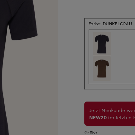
Farbe:
DUNKELGRAU
Jetzt Neukunde wer
NEW20
im letzten B
Größe