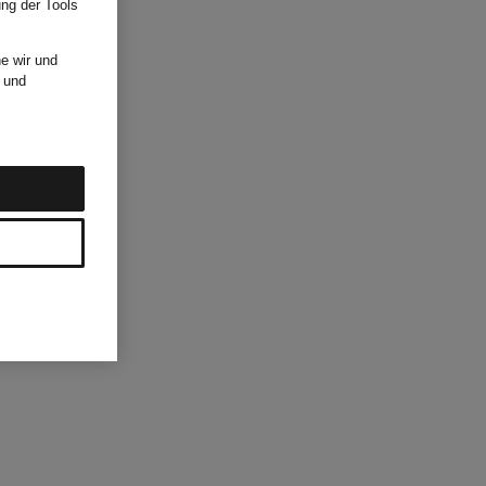
ung der Tools
e wir und
und