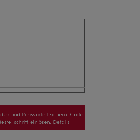
den und Preisvorteil sichern. Code
estellschritt einlösen.
Details