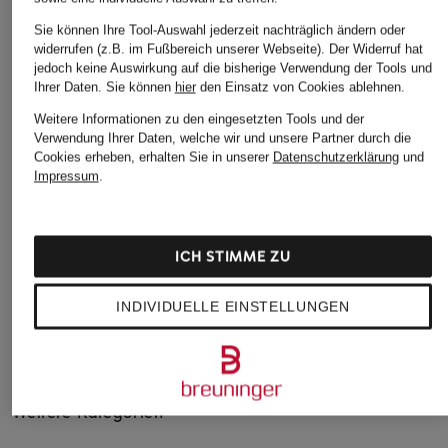
Sie können Ihre Tool-Auswahl jederzeit nachträglich ändern oder
widerrufen (z.B. im Fußbereich unserer Webseite). Der Widerruf hat
jedoch keine Auswirkung auf die bisherige Verwendung der Tools und
Ihrer Daten.
Sie können
hier
den Einsatz von Cookies ablehnen.
NEO NOIR
MANDALA
GOLDBERGH
Leggings ULIANNA
Yoga-Hose CLASSIC
Tights LUNGE
Weitere Informationen zu den eingesetzten Tools und der
Verwendung Ihrer Daten, welche wir und unsere Partner durch die
ROLLDOWN
CHF 50
CHF 95
Cookies erheben, erhalten Sie in unserer
Datenschutzerklärung
und
CHF 65
Impressum
.
Ursprünglich:
CHF 169
Ursprünglich:
CHF 100
ICH STIMME ZU
INDIVIDUELLE EINSTELLUNGEN
Weitere Kategorien