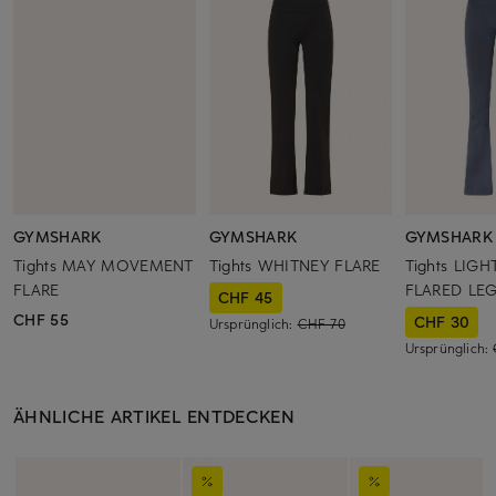
GYMSHARK
GYMSHARK
GYMSHARK
Tights MAY MOVEMENT
Tights WHITNEY FLARE
Tights LIG
FLARE
FLARED LE
CHF 45
CHF 55
CHF 30
Ursprünglich:
CHF 70
Ursprünglich:
ÄHNLICHE ARTIKEL ENTDECKEN