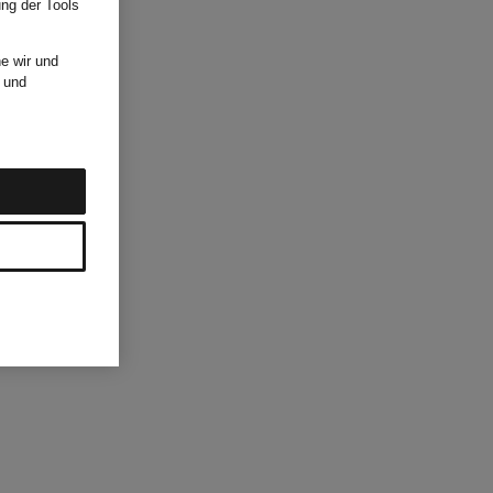
ung der Tools
e wir und
und