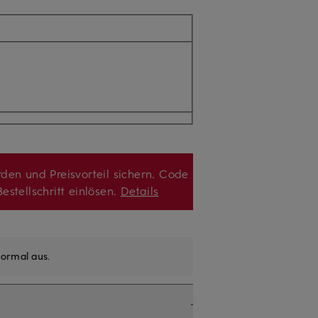
den und Preisvorteil sichern. Code
estellschritt einlösen.
Details
ormal aus
.