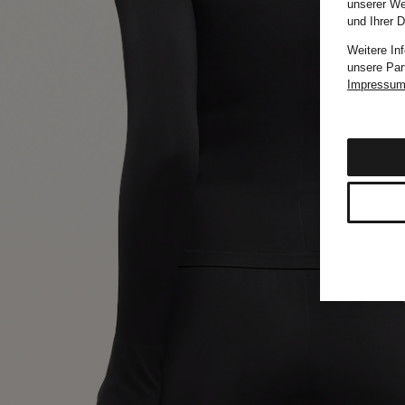
unserer We
und Ihrer 
Weitere In
unsere Par
Impressu