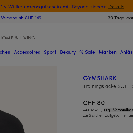
15-Willkommensgutschein mit Beyond sichern
Details
N
s Versand ab CHF 149
30 Tage kos
HOME & LIVING
chen
Accessoires
Sport
Beauty
% Sale
Marken
Anläs
GYMSHARK
Trainingsjacke SOFT
CHF 80
inkl. MwSt.,
zzgl. Versandkos
zusätzlichen Zollgebühren un