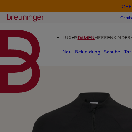
CHF 
ZUM HAUPTINHALT ÜBERSPRINGEN
ZUM SUCHFELD ÜBERSPRINGE
Breuninger
Grati
LUXUS
DAMEN
HERREN
KINDER
Neu
Bekleidung
Schuhe
Tas