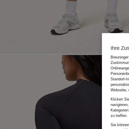
Ihre Zu
Breuninger
Zustimmung
Onlineange
Personenbe
Standort-I
personalis
Webseite, 
Klicken Si
navigieren;
Kategorien
zu treffen.
Sie können