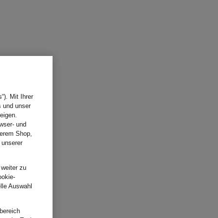
). Mit Ihrer
s und unser
eigen.
wser- und
nserem Shop,
 unserer
.
 weiter zu
ookie-
elle Auswahl
bereich