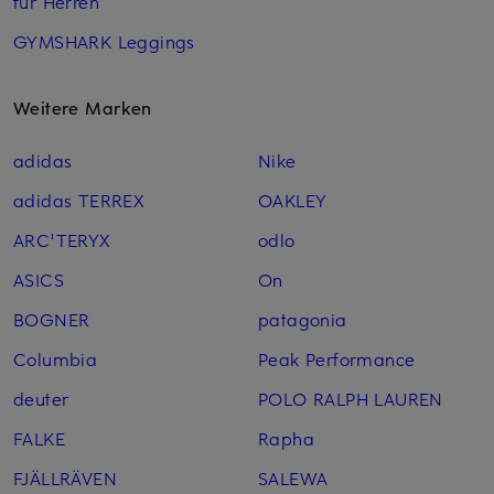
für Herren
GYMSHARK Leggings
Weitere Marken
adidas
Nike
adidas TERREX
OAKLEY
ARC'TERYX
odlo
ASICS
On
BOGNER
patagonia
Columbia
Peak Performance
deuter
POLO RALPH LAUREN
FALKE
Rapha
FJÄLLRÄVEN
SALEWA