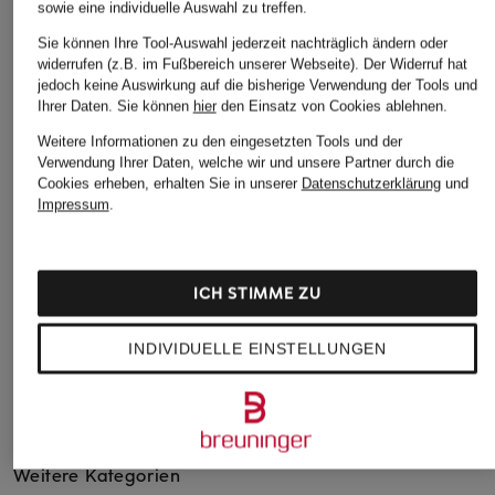
sowie eine individuelle Auswahl zu treffen.
Sie können Ihre Tool-Auswahl jederzeit nachträglich ändern oder
widerrufen (z.B. im Fußbereich unserer Webseite). Der Widerruf hat
jedoch keine Auswirkung auf die bisherige Verwendung der Tools und
Ihrer Daten.
Sie können
hier
den Einsatz von Cookies ablehnen.
Weitere Informationen zu den eingesetzten Tools und der
RLX RALPH LAUREN
adidas
adidas
Verwendung Ihrer Daten, welche wir und unsere Partner durch die
Golfshorts
Trainingsshorts D4T
Trainingsshorts
Cookies erheben, erhalten Sie in unserer
Datenschutzerklärung
und
POWER
AIRCHILL
Impressum
.
CHF 100
CHF 75
CHF 55
Ursprünglich:
CHF 169
Ursprünglich:
CHF 65
ICH STIMME ZU
INDIVIDUELLE EINSTELLUNGEN
Weitere Kategorien