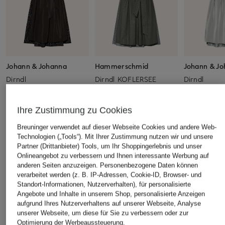
Johann & Johanna
Hammerschmid
Johann & J
Dirndl
Dirndl KOFLERSEE
Dirndl
CHF 469
CHF 269
CHF 259
Ursprünglich:
Ihre Zustimmung zu Cookies
Breuninger verwendet auf dieser Webseite Cookies und andere Web-
Technologien („Tools“). Mit Ihrer Zustimmung nutzen wir und unsere
ÄHNLICHE ARTIKEL ENTDECKEN
Partner (Drittanbieter) Tools, um Ihr Shoppingerlebnis und unser
Onlineangebot zu verbessern und Ihnen interessante Werbung auf
anderen Seiten anzuzeigen. Personenbezogene Daten können
verarbeitet werden (z. B. IP-Adressen, Cookie-ID, Browser- und
Standort-Informationen, Nutzerverhalten), für personalisierte
Angebote und Inhalte in unserem Shop, personalisierte Anzeigen
aufgrund Ihres Nutzerverhaltens auf unserer Webseite, Analyse
unserer Webseite, um diese für Sie zu verbessern oder zur
Optimierung der Werbeaussteuerung.