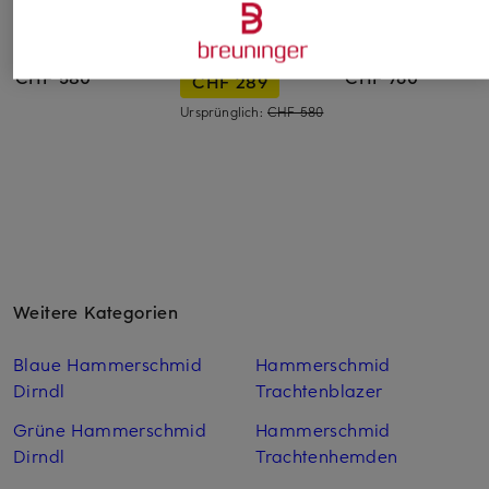
Johann & Johanna
Johann & Johanna
Johann & Johanna
Dirndl
Dirndl
Dirndl
CHF 580
CHF 760
CHF 289
Ursprünglich:
CHF 580
Weitere Kategorien
Blaue Hammerschmid
Hammerschmid
Dirndl
Trachtenblazer
Grüne Hammerschmid
Hammerschmid
Dirndl
Trachtenhemden