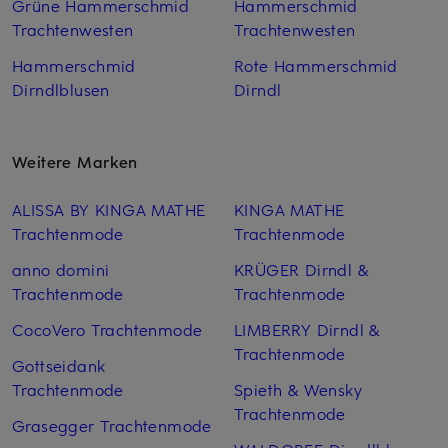
Grüne Hammerschmid
Hammerschmid
Trachtenwesten
Trachtenwesten
Hammerschmid
Rote Hammerschmid
Dirndlblusen
Dirndl
Weitere Marken
ALISSA BY KINGA MATHE
KINGA MATHE
Trachtenmode
Trachtenmode
anno domini
KRÜGER Dirndl &
Trachtenmode
Trachtenmode
CocoVero Trachtenmode
LIMBERRY Dirndl &
Trachtenmode
Gottseidank
Trachtenmode
Spieth & Wensky
Trachtenmode
Grasegger Trachtenmode