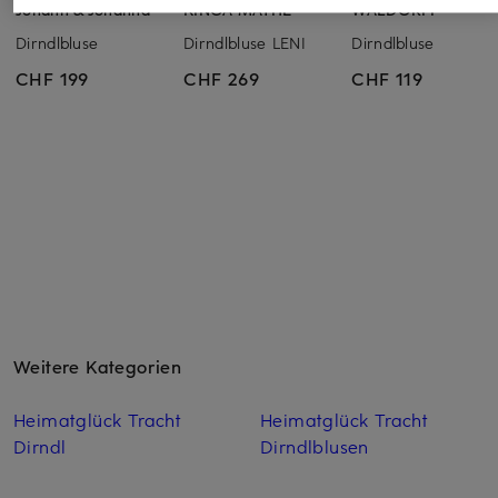
Johann & Johanna
KINGA MATHE
WALDORFF
Dirndlbluse
Dirndlbluse LENI
Dirndlbluse
CHF 199
CHF 269
CHF 119
Weitere Kategorien
Heimatglück Tracht
Heimatglück Tracht
Dirndl
Dirndlblusen