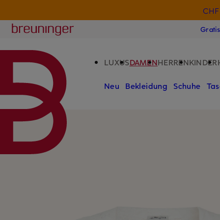
CHF 
ZUM HAUPTINHALT ÜBERSPRINGEN
ZUM SUCHFELD ÜBERSPRINGE
Breuninger
Grati
LUXUS
DAMEN
HERREN
KINDER
Neu
Bekleidung
Schuhe
Tas