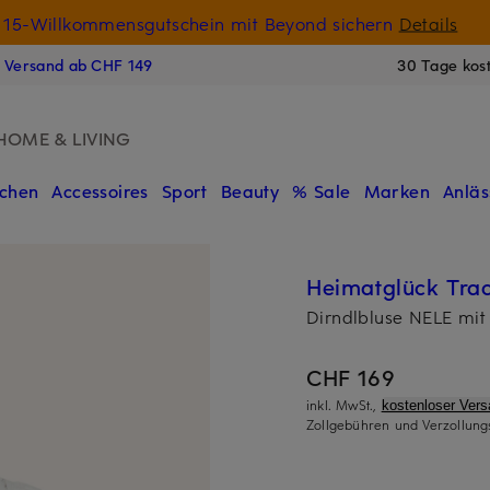
15-Willkommensgutschein mit Beyond sichern
Details
N
s Versand ab CHF 149
30 Tage kos
HOME & LIVING
chen
Accessoires
Sport
Beauty
% Sale
Marken
Anläs
Heimatglück Trac
Dirndlbluse NELE mit
CHF 169
inkl. MwSt.,
kostenloser Ver
Zollgebühren und Verzollung