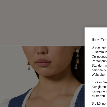
Ihre Zu
Breuninger
Zustimmung
Onlineange
Personenbe
Standort-I
personalis
Webseite, 
Klicken Si
navigieren;
Kategorien
zu treffen.
Sie können