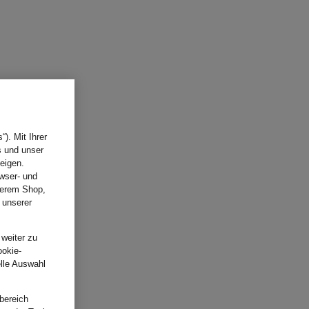
). Mit Ihrer
s und unser
eigen.
wser- und
nserem Shop,
 unserer
.
 weiter zu
ookie-
elle Auswahl
bereich