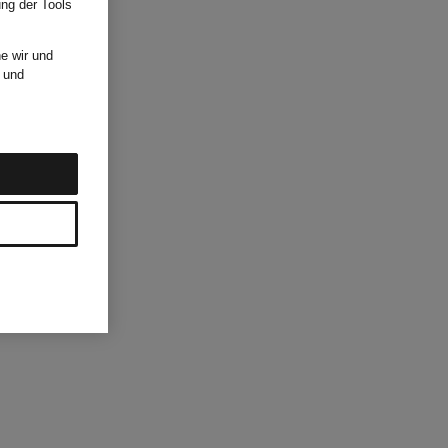
ung der Tools
e wir und
und