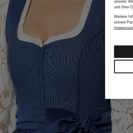
unserer We
und Ihrer 
Weitere In
unsere Par
Impressu