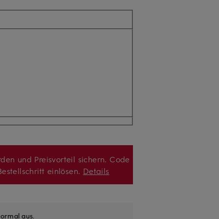
den und Preisvorteil sichern. Code
estellschritt einlösen.
Details
ormal aus
.