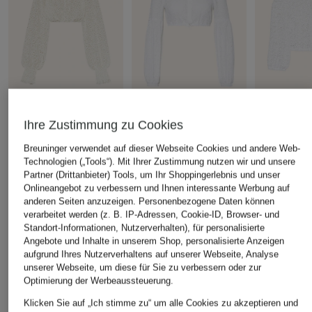
Heimatglück Tracht
Johann & Johanna
AlpenHERZ
Ihre Zustimmung zu Cookies
Dirndlbluse LUISE
Dirndlbluse aus
Dirndlbluse
Breuninger verwendet auf dieser Webseite Cookies und andere Web-
Lochspitze
Spitze
CHF 189
Technologien („Tools“). Mit Ihrer Zustimmung nutzen wir und unsere
CHF 70
CHF 95
Partner (Drittanbieter) Tools, um Ihr Shoppingerlebnis und unser
Onlineangebot zu verbessern und Ihnen interessante Werbung auf
Ursprünglich:
CHF 139
Ursprünglich:
anderen Seiten anzuzeigen. Personenbezogene Daten können
verarbeitet werden (z. B. IP-Adressen, Cookie-ID, Browser- und
Standort-Informationen, Nutzerverhalten), für personalisierte
Angebote und Inhalte in unserem Shop, personalisierte Anzeigen
ÄHNLICHE ARTIKEL ENTDECKEN
aufgrund Ihres Nutzerverhaltens auf unserer Webseite, Analyse
unserer Webseite, um diese für Sie zu verbessern oder zur
Optimierung der Werbeaussteuerung.
Klicken Sie auf „Ich stimme zu“ um alle Cookies zu akzeptieren und