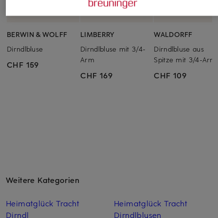
BERWIN & WOLFF
LIMBERRY
WALDORFF
Dirndlbluse
Dirndlbluse mit 3/4-
Dirndlbluse aus
Arm
Spitze mit 3/4-Arm
CHF 159
CHF 169
CHF 109
Weitere Kategorien
Heimatglück Tracht
Heimatglück Tracht
Dirndl
Dirndlblusen