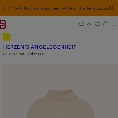
CHF 15-Willkommensgutschein mit Beyond sichern
Details
ZUM HAUPTINHALT ÜBERSPRINGEN
ZUM SUCHFELD ÜBERSPRINGE
HERZEN'S ANGELEGENHEIT
Pullover mit Cashmere