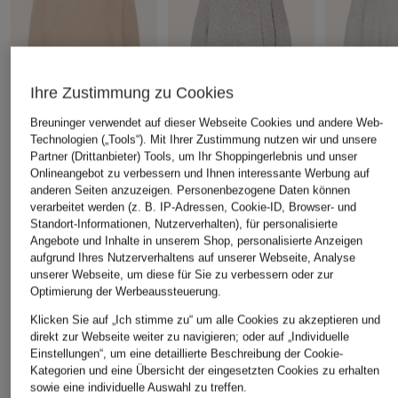
Ihre Zustimmung zu Cookies
Breuninger verwendet auf dieser Webseite Cookies und andere Web-
Technologien („Tools“). Mit Ihrer Zustimmung nutzen wir und unsere
lilienfels
by Aylin Koenig
HERZEN'S
Partner (Drittanbieter) Tools, um Ihr Shoppingerlebnis und unser
ANGELEGEN
Onlineangebot zu verbessern und Ihnen interessante Werbung auf
Cashmere-Pullover
Rollkragenpullover
anderen Seiten anzuzeigen. Personenbezogene Daten können
CARLI
Cashmere-P
CHF 199
verarbeitet werden (z. B. IP-Adressen, Cookie-ID, Browser- und
CHF 169
CHF 239
Ursprünglich:
CHF 349
Standort-Informationen, Nutzerverhalten), für personalisierte
Angebote und Inhalte in unserem Shop, personalisierte Anzeigen
Ursprünglich:
CHF 339
Ursprünglich:
aufgrund Ihres Nutzerverhaltens auf unserer Webseite, Analyse
unserer Webseite, um diese für Sie zu verbessern oder zur
Optimierung der Werbeaussteuerung.
ÄHNLICHE ARTIKEL ENTDECKEN
Klicken Sie auf „Ich stimme zu“ um alle Cookies zu akzeptieren und
direkt zur Webseite weiter zu navigieren; oder auf „Individuelle
Einstellungen“, um eine detaillierte Beschreibung der Cookie-
Kategorien und eine Übersicht der eingesetzten Cookies zu erhalten
sowie eine individuelle Auswahl zu treffen.