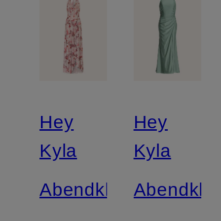
Hey
Hey
Kyla
Kyla
Abendkleid
Abendklei