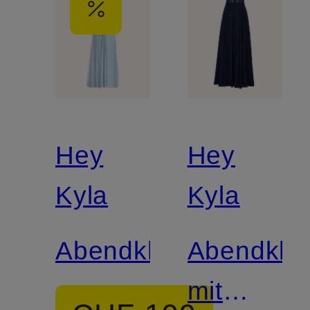
Hey
Hey
Kyla
Kyla
Abendkleid
Abendklei
mit