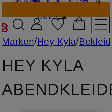
CHF 15-Willkommensgutschein mit Beyond
sichern
Details
ZUM HAUPTINHALT ÜBE
/
/
Marken
Hey Kyla
Beklei
HEY KYLA
ABENDKLEID