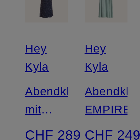
Hey
Hey
Kyla
Kyla
Abendkleid
Abendklei
mit
EMPIRE
Pailletten
CHF 289
CHF 24