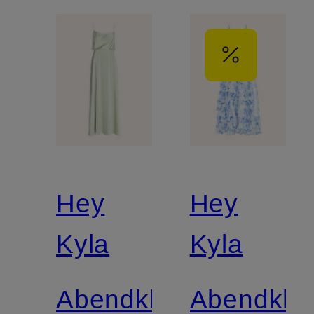
Hey
Hey
Kyla
Kyla
Abendkleid
Abendklei