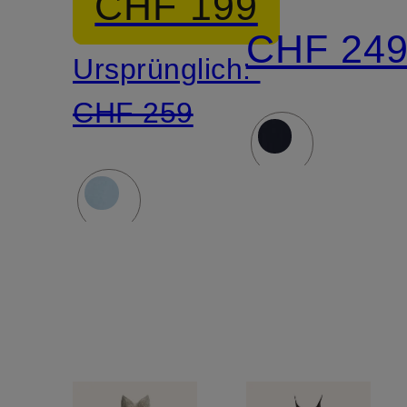
CHF 199
Pailetten
CHF 24
Ursprünglich:
und
CHF 259
Schmucks