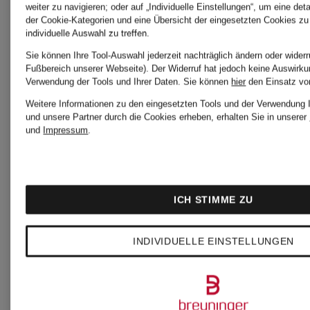
weiter zu navigieren; oder auf „Individuelle Einstellungen“, um eine det
der Cookie-Kategorien und eine Übersicht der eingesetzten Cookies zu
mit Cut-
mit
individuelle Auswahl zu treffen.
Sie können Ihre Tool-Auswahl jederzeit nachträglich ändern oder widerr
out
Schmucks
Fußbereich unserer Webseite). Der Widerruf hat jedoch keine Auswirkun
Verwendung der Tools und Ihrer Daten.
Sie können
hier
den Einsatz vo
CHF 199
CHF 2
Weitere Informationen zu den eingesetzten Tools und der Verwendung I
und unsere Partner durch die Cookies erheben, erhalten Sie in unserer
und
Impressum
.
Ursprünglich:
Ursprünglic
CHF 249
CHF 299
ICH STIMME ZU
INDIVIDUELLE EINSTELLUNGEN