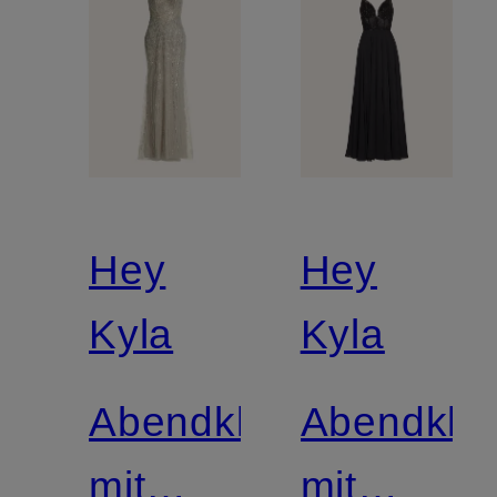
Hey
Hey
Kyla
Kyla
Abendkleid
Abendklei
mit
mit