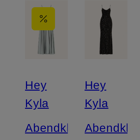
Hey
Hey
Kyla
Kyla
Abendkleid
Abendklei