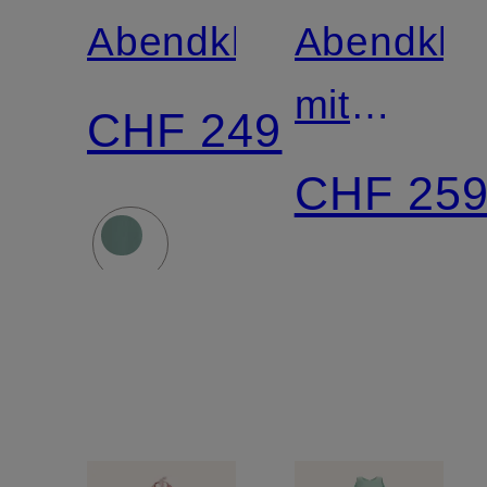
Abendkleid
Abendklei
mit
CHF 249
Pailetten
CHF 25
und
Schmucks