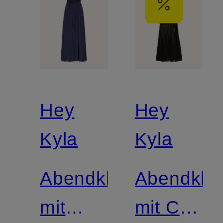
Hey
Hey
Kyla
Kyla
Abendkleid
Abendklei
mit
mit Cut-