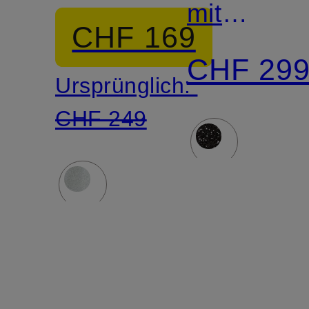
mit
CHF 169
Pailletten
CHF 29
Ursprünglich:
CHF 249