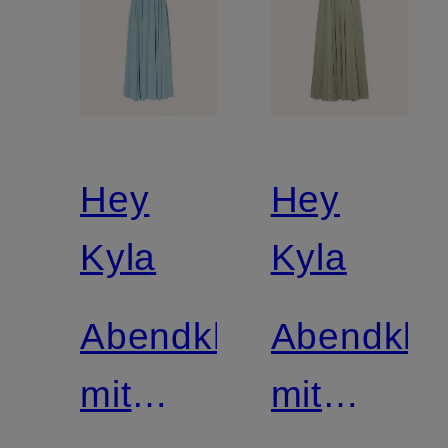
Hey
Hey
Kyla
Kyla
Abendkleid
Abendklei
mit
mit