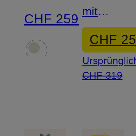
mit
CHF 259
Rüschen
CHF 2
Ursprünglic
CHF 319