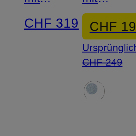
Schmuckperlen
Glitzergar
CHF 319
CHF 1
und
Ursprünglic
Pailletten
CHF 249