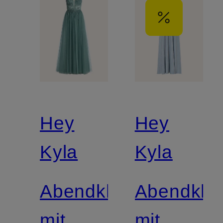
Hey
Hey
Kyla
Kyla
Abendkleid
Abendklei
mit
mit