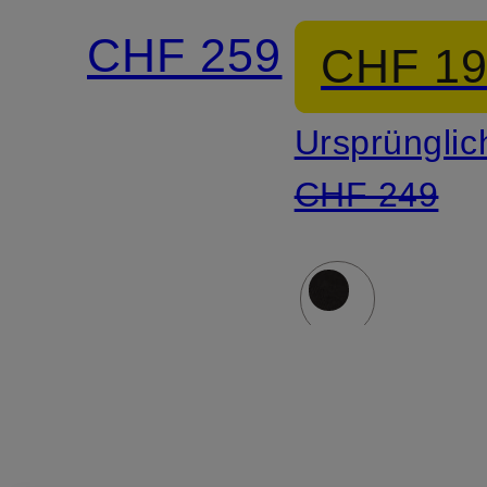
Spitze
out
CHF 259
CHF 1
und
Ursprünglic
Schmucksteinen
CHF 249