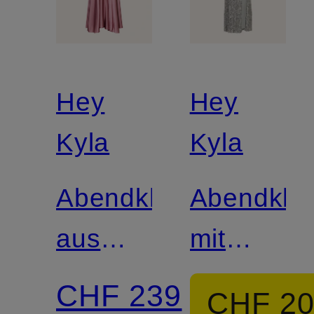
Hey
Hey
Kyla
Kyla
Abendkleid
Abendklei
aus
mit
Satin
Pailletten
CHF 239
CHF 2