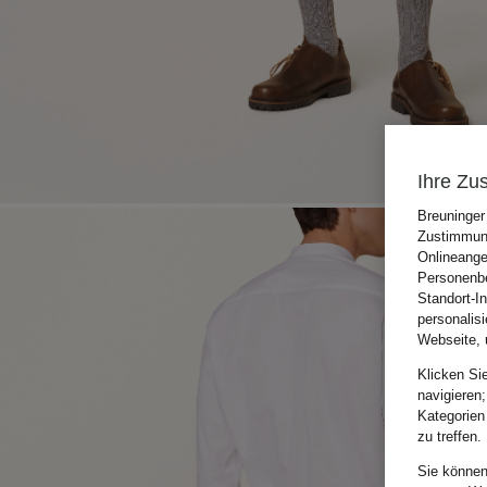
Ihre Zu
Breuninger
Zustimmung
Onlineange
Personenbe
Standort-I
personalis
Webseite, 
Klicken Si
navigieren;
Kategorien
zu treffen.
Sie können