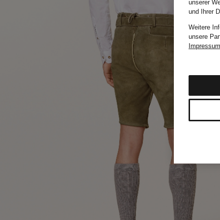
unserer We
und Ihrer 
Weitere In
unsere Par
Impressu