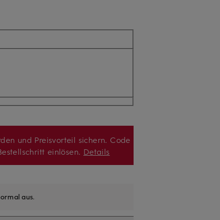
den und Preisvorteil sichern. Code
estellschritt einlösen.
Details
ormal aus
.