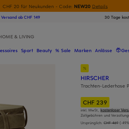
15-Willkommensgutschein mit Beyond sichern
CHF 20 für Neukunden
- Code:
NEW20
Details
N
s Versand ab CHF 149
30 Tage kos
HOME & LIVING
essoires
Sport
Beauty
% Sale
Marken
Anlässe
Ge
HIRSCHER
Trachten-Lederhose 
CHF 239
inkl. MwSt.,
kostenloser Ver
Zollgebühren und Verzollung
Ursprünglich:
CHF 469
(-49%