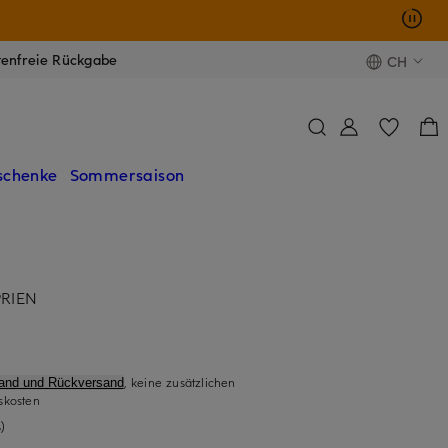
tenfreie Rückgabe
CH
schenke
Sommersaison
PRIEN
, keine zusätzlichen
sand und Rückversand
skosten
)