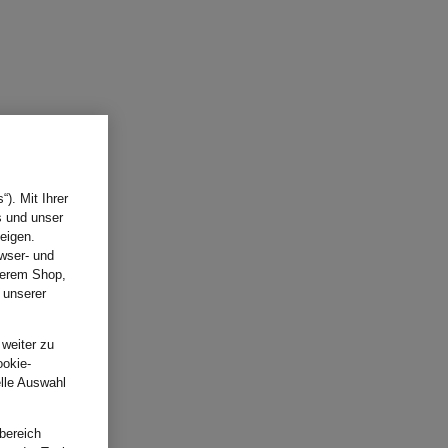
). Mit Ihrer
s und unser
eigen.
wser- und
nserem Shop,
 unserer
.
 weiter zu
ookie-
elle Auswahl
bereich