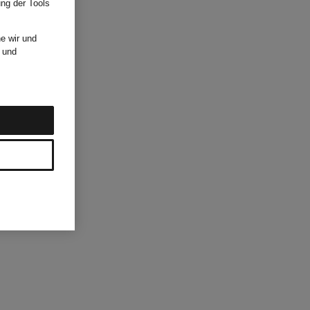
ung der Tools
e wir und
und