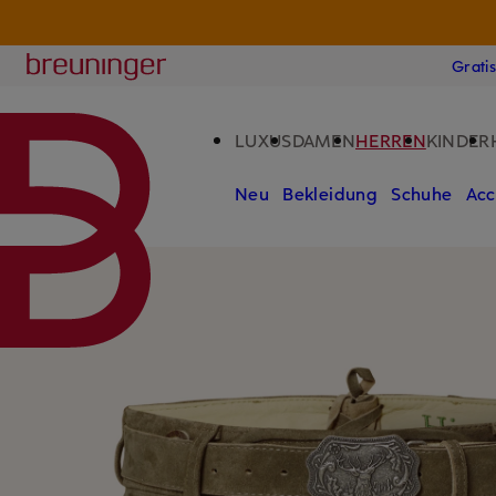
CHF 
ZUM HAUPTINHALT ÜBERSPRINGEN
ZUM SUCHFELD ÜBERSPRINGE
Breuninger
Grati
LUXUS
DAMEN
HERREN
KINDER
Neu
Bekleidung
Schuhe
Acc