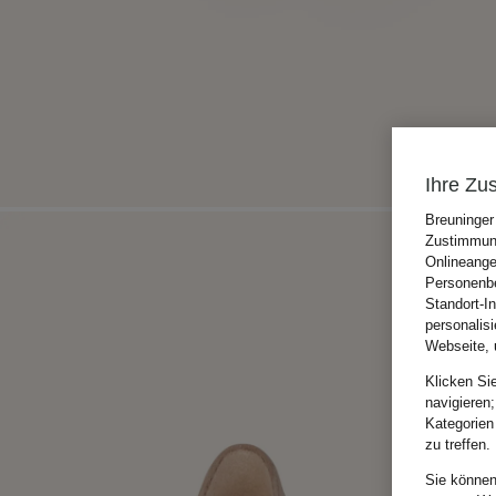
Ihre Zu
Breuninger
Zustimmung
Onlineange
Personenbe
Standort-I
personalis
Webseite, 
Klicken Si
navigieren;
Kategorien
zu treffen.
Sie können