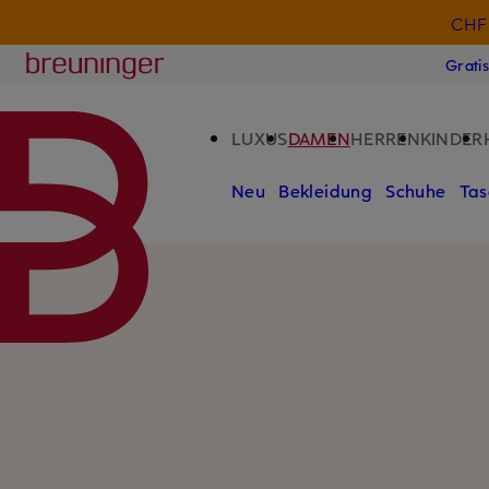
CHF 
ZUM HAUPTINHALT ÜBERSPRINGEN
ZUM SUCHFELD ÜBERSPRINGE
Breuninger
Grati
LUXUS
DAMEN
HERREN
KINDER
Neu
Bekleidung
Schuhe
Tas