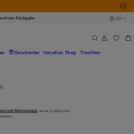
tenfreie Rückgabe
CH
se
Geschenke
Vacation Shop
Trachten
60
, keine zusätzlichen
sand und Rückversand
skosten