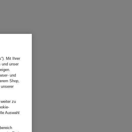
). Mit Ihrer
s und unser
eigen.
wser- und
nserem Shop,
 unserer
.
 weiter zu
ookie-
elle Auswahl
bereich