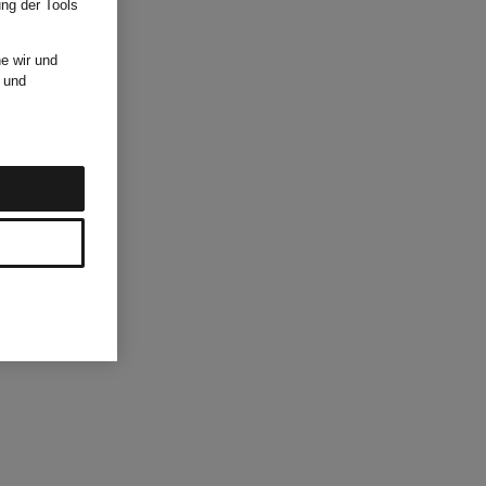
ung der Tools
e wir und
und