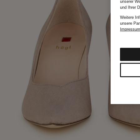
unserer We
und Ihrer 
Weitere In
unsere Par
Impressu