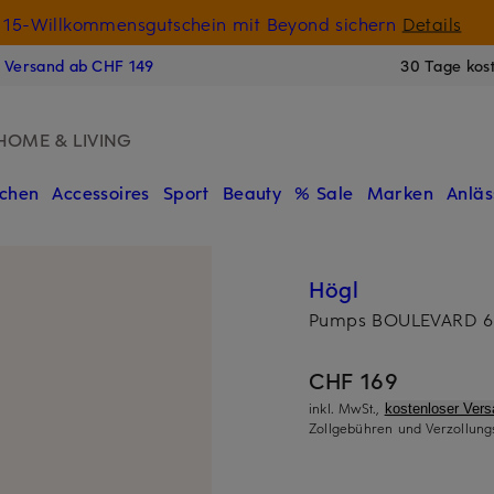
15-Willkommensgutschein mit Beyond sichern
Details
N
s Versand ab CHF 149
30 Tage kos
HOME & LIVING
chen
Accessoires
Sport
Beauty
% Sale
Marken
Anläs
Högl
Pumps BOULEVARD 
CHF 169
inkl. MwSt.,
kostenloser Ver
Zollgebühren und Verzollung