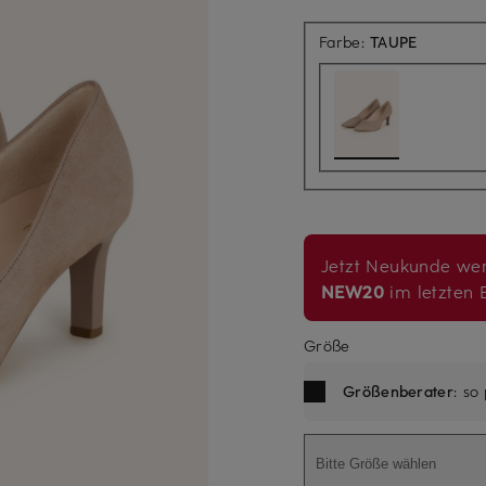
Farbe:
TAUPE
Jetzt Neukunde wer
NEW20
im letzten B
Größe
Größenberater
: so
Bitte Größe wählen