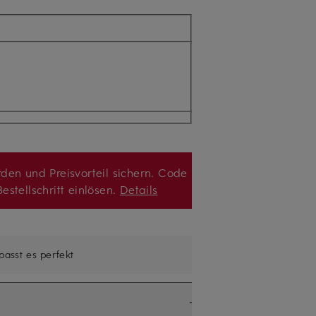
den und Preisvorteil sichern. Code
estellschritt einlösen.
Details
 passt es perfekt