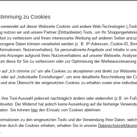
stimmung zu Cookies
 verwendet auf dieser Webseite Cookies und andere Web-Technologien („Tools“
N
BALDESSARINI
DIGE
 nutzen wir und unsere Partner (Drittanbieter) Tools, um Ihr Shoppingerlebni
bot zu verbessern und Ihnen interessante Werbung auf anderen Seiten anzuz
 Regular Fit
Anzugsakko SERANO Slim Fit
Anzu
zogene Daten können verarbeitet werden (z. B. IP-Adressen, Cookie-ID, Bro
nformationen, Nutzerverhalten), für personalisierte Angebote und Inhalte in u
ab CHF 409
ab C
ierte Anzeigen aufgrund Ihres Nutzerverhaltens auf unserer Webseite, Analyse
um diese für Sie zu verbessern oder zur Optimierung der Werbeaussteuerung
e auf „Ich stimme zu“ um alle Cookies zu akzeptieren und direkt zur Webseite
 oder auf „Individuelle Einstellungen“, um eine detaillierte Beschreibung der C
 und eine Übersicht der eingesetzten Cookies zu erhalten sowie eine individu
 Ihre Tool-Auswahl jederzeit nachträglich ändern oder widerrufen (z.B. im Fuß
bseite). Der Widerruf hat jedoch keine Auswirkung auf die bisherige Verwend
Daten.
Sie können
hier
den Einsatz von Cookies ablehnen.
formationen zu den eingesetzten Tools und der Verwendung Ihrer Daten, welch
tner durch die Cookies erheben, erhalten Sie in unserer
Datenschutzerklärung
m
.