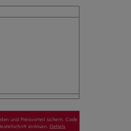
den und Preisvorteil sichern. Code
estellschritt einlösen.
Details