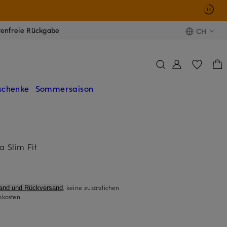
tenfreie Rückgabe
CH
schenke
Sommersaison
a Slim Fit
, keine zusätzlichen
sand und Rückversand
skosten