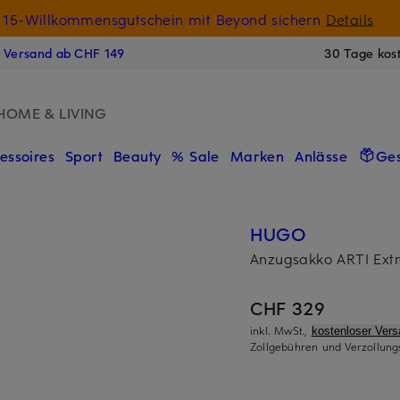
15-Willkommensgutschein mit Beyond sichern
Details
N
s Versand ab CHF 149
30 Tage kos
HOME & LIVING
essoires
Sport
Beauty
% Sale
Marken
Anlässe
Ge
HUGO
Anzugsakko ARTI Extr
CHF 329
inkl. MwSt.,
kostenloser Ver
Zollgebühren und Verzollung