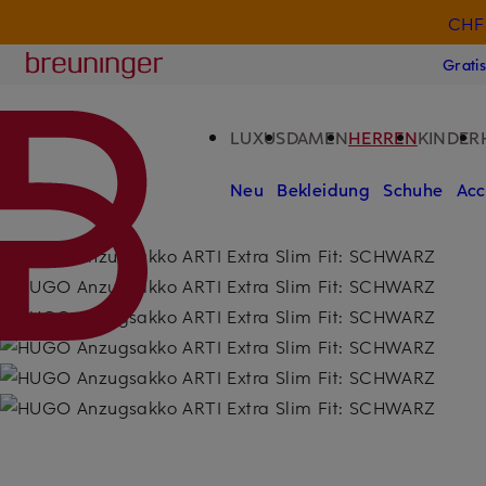
CHF 
ZUM HAUPTINHALT ÜBERSPRINGEN
ZUM SUCHFELD ÜBERSPRINGE
Breuninger
Grati
LUXUS
DAMEN
HERREN
KINDER
Neu
Bekleidung
Schuhe
Acc