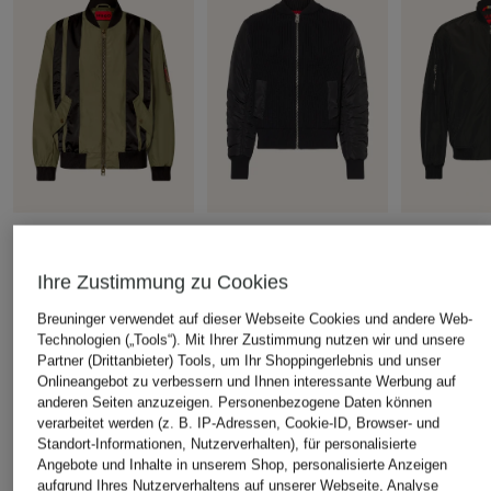
HUGO
HUGO
WELLENST
Blouson BADAMO
Blouson SYBRUN im
Blouson BO
Ihre Zustimmung zu Cookies
Materialmix
SUMMER M
CHF 279
CHF 229
CHF 149
Breuninger verwendet auf dieser Webseite Cookies und andere Web-
Technologien („Tools“). Mit Ihrer Zustimmung nutzen wir und unsere
Ursprünglich:
CHF 329
Ursprünglich:
Partner (Drittanbieter) Tools, um Ihr Shoppingerlebnis und unser
Onlineangebot zu verbessern und Ihnen interessante Werbung auf
anderen Seiten anzuzeigen. Personenbezogene Daten können
ÄHNLICHE ARTIKEL ENTDECKEN
verarbeitet werden (z. B. IP-Adressen, Cookie-ID, Browser- und
Standort-Informationen, Nutzerverhalten), für personalisierte
Angebote und Inhalte in unserem Shop, personalisierte Anzeigen
aufgrund Ihres Nutzerverhaltens auf unserer Webseite, Analyse