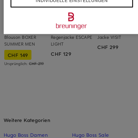
INDIVIDUELLE EINSTELLUNGEN
WELLENSTEYN
VAUDE
BOSS
Blouson BOXER
Regenjacke ESCAPE
Jacke VISIT
SUMMER MEN
LIGHT
CHF 299
CHF 129
CHF 149
Ursprünglich:
CHF 219
Weitere Kategorien
Hugo Boss Damen
Hugo Boss Sale