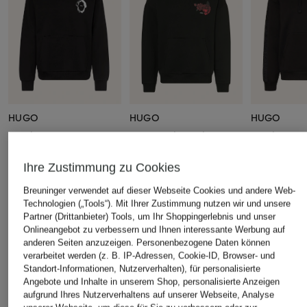
HUGO
HUGO
HUGO
Hoodie NOUTILEX
Oversized-Hoodie
Hoodie DRO
DAGETHOOD
Galonstreife
CHF 85
Ihre Zustimmung zu Cookies
CHF 119
CHF 129
Ursprünglich:
CHF 139
Ursprünglich:
CHF 169
Ursprünglich:
Breuninger verwendet auf dieser Webseite Cookies und andere Web-
Technologien („Tools“). Mit Ihrer Zustimmung nutzen wir und unsere
Partner (Drittanbieter) Tools, um Ihr Shoppingerlebnis und unser
ÄHNLICHE ARTIKEL ENTDECKEN
Onlineangebot zu verbessern und Ihnen interessante Werbung auf
anderen Seiten anzuzeigen. Personenbezogene Daten können
verarbeitet werden (z. B. IP-Adressen, Cookie-ID, Browser- und
Standort-Informationen, Nutzerverhalten), für personalisierte
Angebote und Inhalte in unserem Shop, personalisierte Anzeigen
aufgrund Ihres Nutzerverhaltens auf unserer Webseite, Analyse