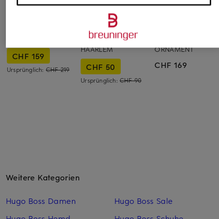
REPRESENT
PEGADOR
don't waste culture
Oversized-Hoodie
Oversized-Hoodie
Hoodie INA
HAARLEM
ORNAMENT
CHF 159
CHF 169
CHF 50
Ursprünglich:
CHF 219
Ursprünglich:
CHF 90
Weitere Kategorien
Hugo Boss Damen
Hugo Boss Sale
Hugo Boss Hemd
Hugo Boss Schuhe