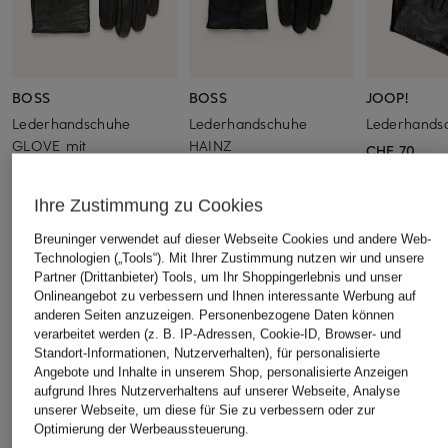
BOSS
BOSS
JOOP!
Lederhandschuhe
Lederhandschuhe
Lederhands
GLOVE mit
HAINZ
CHF 70
Touchscreen-Funktion
CHF 99
CHF 85
Ihre Zustimmung zu Cookies
Breuninger verwendet auf dieser Webseite Cookies und andere Web-
ÄHNLICHE ARTIKEL ENTDECKEN
Technologien („Tools“). Mit Ihrer Zustimmung nutzen wir und unsere
Partner (Drittanbieter) Tools, um Ihr Shoppingerlebnis und unser
Onlineangebot zu verbessern und Ihnen interessante Werbung auf
anderen Seiten anzuzeigen. Personenbezogene Daten können
verarbeitet werden (z. B. IP-Adressen, Cookie-ID, Browser- und
Standort-Informationen, Nutzerverhalten), für personalisierte
Angebote und Inhalte in unserem Shop, personalisierte Anzeigen
aufgrund Ihres Nutzerverhaltens auf unserer Webseite, Analyse
unserer Webseite, um diese für Sie zu verbessern oder zur
Optimierung der Werbeaussteuerung.