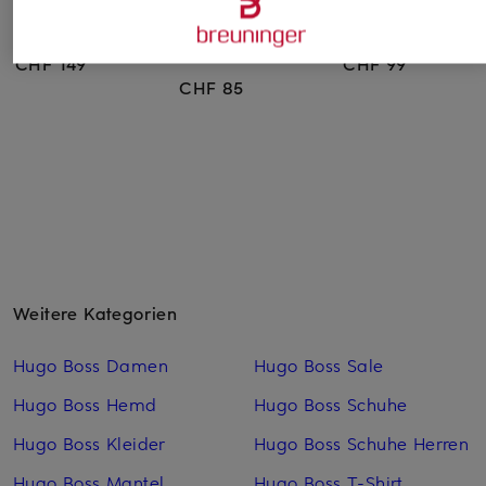
Lederhandschuhe
Lederhandschuhe
Lederhandschuhe
COBURG
GLOVE mit
HAINZ
Touchscreen-Funktion
CHF 149
CHF 99
CHF 85
Weitere Kategorien
Hugo Boss Damen
Hugo Boss Sale
Hugo Boss Hemd
Hugo Boss Schuhe
Hugo Boss Kleider
Hugo Boss Schuhe Herren
Hugo Boss Mantel
Hugo Boss T-Shirt