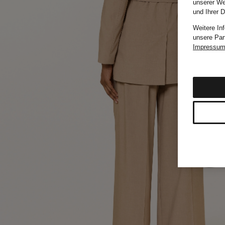
unserer We
und Ihrer 
Weitere In
unsere Par
Impressu