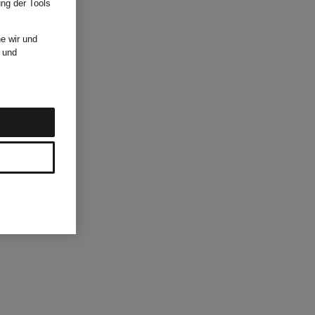
ung der Tools
e wir und
und