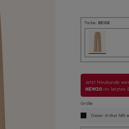
Farbe:
BEIGE
Jetzt Neukunde wer
NEW20
im letzten B
Größe
Dieser Artikel fällt
n