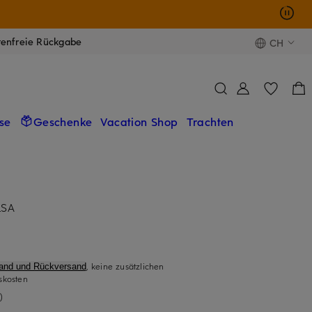
tenfreie Rückgabe
CH
se
Geschenke
Vacation Shop
Trachten
LSA
, keine zusätzlichen
sand und Rückversand
skosten
)