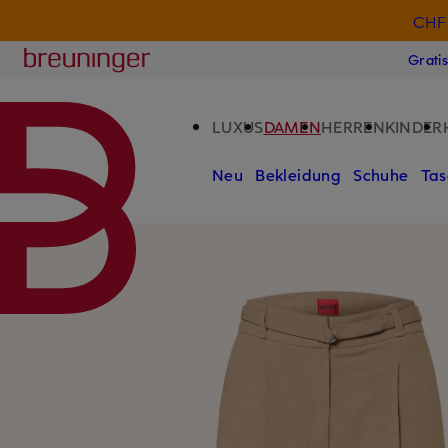
CHF 
ZUM HAUPTINHALT ÜBERSPRINGEN
ZUM SUCHFELD ÜBERSPRINGE
Breuninger
Grati
LUXUS
DAMEN
HERREN
KINDER
Neu
Bekleidung
Schuhe
Tas