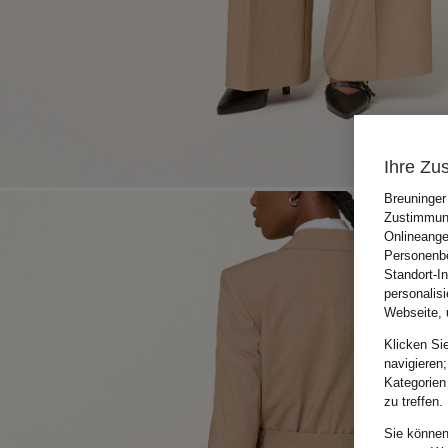
Ihre Zu
Breuninger
Zustimmung
Onlineange
Personenbe
Standort-I
personalis
Webseite, 
Klicken Si
navigieren;
Kategorien
zu treffen.
Sie können