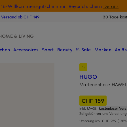
15-Willkommensgutschein mit Beyond sichern
Details
N
s Versand ab CHF 149
30 Tage kos
HOME & LIVING
chen
Accessoires
Sport
Beauty
% Sale
Marken
Anläs
HUGO
Marlenenhose HAWE
CHF 159
inkl. MwSt.,
kostenloser Ver
Zollgebühren und Verzollung
Ursprünglich:
CHF 259
(-38%