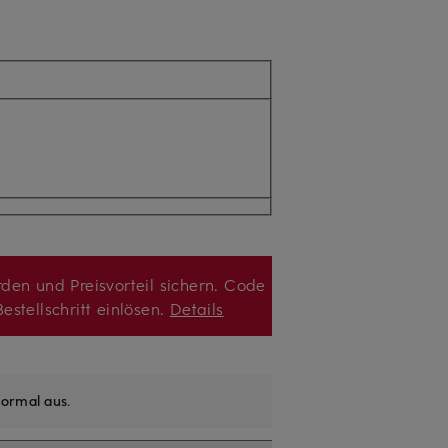
den und Preisvorteil sichern. Code
estellschritt einlösen.
Details
ormal aus
.