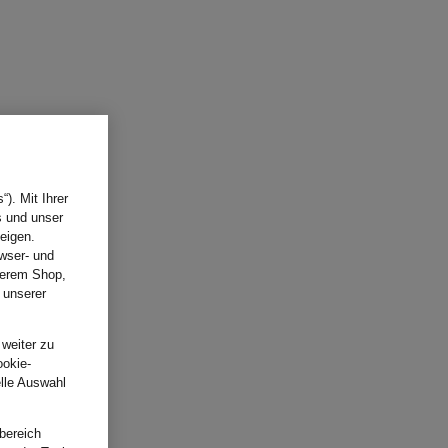
). Mit Ihrer
s und unser
eigen.
wser- und
nserem Shop,
 unserer
.
 weiter zu
ookie-
elle Auswahl
bereich