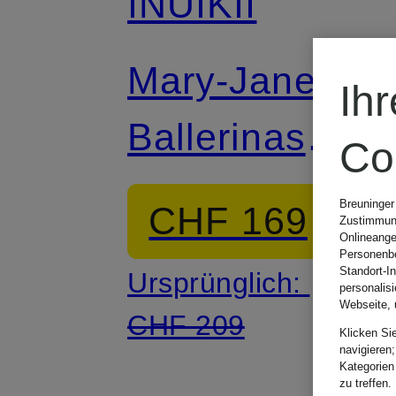
INUIKII
Mary-Jane-
Ih
Ballerinas
Co
MOLLY
Breuninger
CHF 169
Zustimmung
Onlineange
Personenbe
Standort-I
Ursprünglich:
personalis
Webseite, 
CHF 209
Klicken Si
navigieren;
Kategorien
zu treffen.