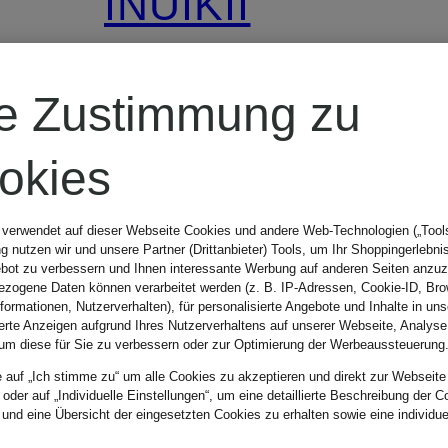
INUIKII
Mary-Jane-
re Zustimmung zu
Ballerinas
okies
MATILDA
 verwendet auf dieser Webseite Cookies und andere Web-Technologien („Tools“
CHF 219
 nutzen wir und unsere Partner (Drittanbieter) Tools, um Ihr Shoppingerlebni
bot zu verbessern und Ihnen interessante Werbung auf anderen Seiten anzuz
zogene Daten können verarbeitet werden (z. B. IP-Adressen, Cookie-ID, Bro
nformationen, Nutzerverhalten), für personalisierte Angebote und Inhalte in u
Ursprünglich:
ierte Anzeigen aufgrund Ihres Nutzerverhaltens auf unserer Webseite, Analyse
um diese für Sie zu verbessern oder zur Optimierung der Werbeaussteuerung
CHF 269
e auf „Ich stimme zu“ um alle Cookies zu akzeptieren und direkt zur Webseite
 oder auf „Individuelle Einstellungen“, um eine detaillierte Beschreibung der C
 und eine Übersicht der eingesetzten Cookies zu erhalten sowie eine individu