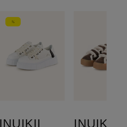
INUIKII
INUIKII