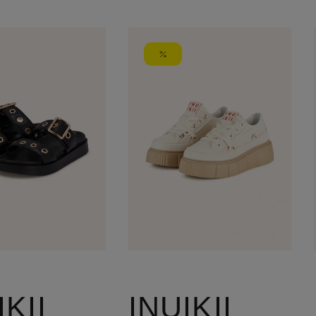
IKII
INUIKII