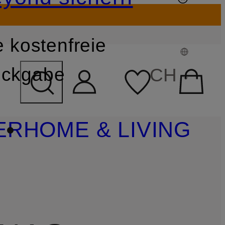
 kostenfreie
FELD ÜBERSPRINGEN
ckgabe
CH
ER
HOME & LIVING