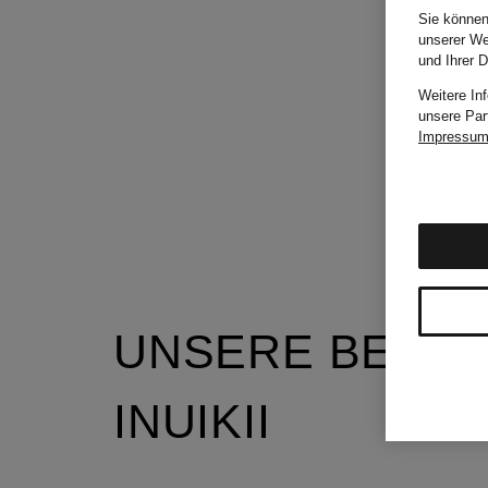
Sie können
unserer We
und Ihrer 
Weitere In
unsere Par
Impressu
UNSERE BELIE
INUIKII