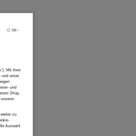
DE
). Mit Ihrer
s und unser
eigen.
wser- und
nserem Shop,
 unserer
.
 weiter zu
ookie-
elle Auswahl