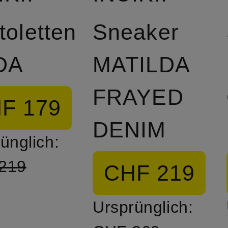
toletten
Sneaker
DA
MATILDA
FRAYED
F 179
DENIM
ünglich:
219
CHF 219
Ursprünglich: