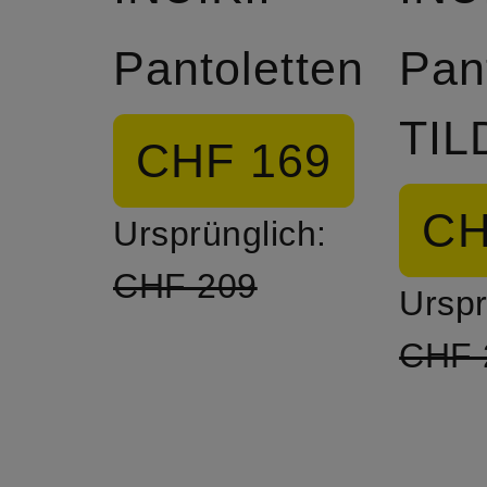
Pantoletten
Pan
TIL
CHF 169
CH
Ursprünglich:
CHF 209
Urspr
CHF 