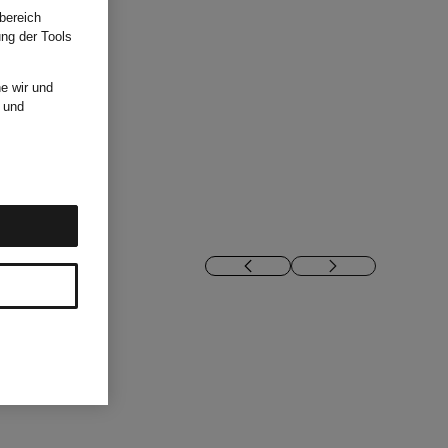
bereich
ung der Tools
e wir und
und
ON