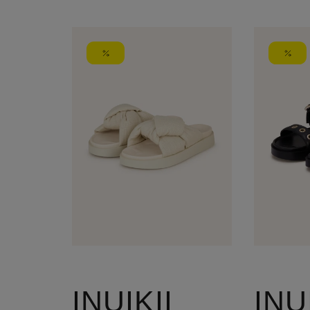
INUIKII
INU