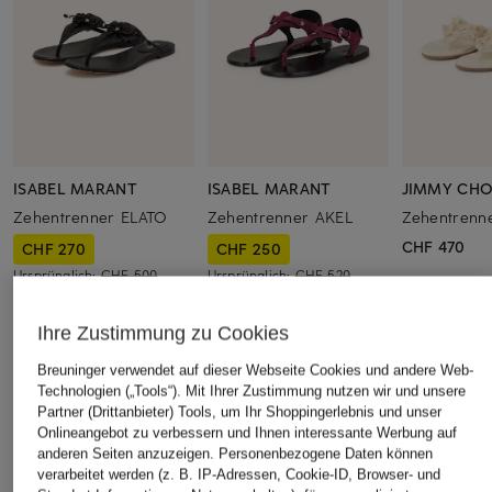
ISABEL MARANT
ISABEL MARANT
JIMMY CH
Zehentrenner ELATO
Zehentrenner AKEL
Zehentrenn
CHF 470
CHF 270
CHF 250
Ursprünglich:
CHF 500
Ursprünglich:
CHF 520
Ihre Zustimmung zu Cookies
ÄHNLICHE ARTIKEL ENTDECKEN
Breuninger verwendet auf dieser Webseite Cookies und andere Web-
Technologien („Tools“). Mit Ihrer Zustimmung nutzen wir und unsere
Partner (Drittanbieter) Tools, um Ihr Shoppingerlebnis und unser
Onlineangebot zu verbessern und Ihnen interessante Werbung auf
anderen Seiten anzuzeigen. Personenbezogene Daten können
verarbeitet werden (z. B. IP-Adressen, Cookie-ID, Browser- und