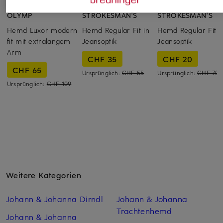
OLYMP
STROKESMAN'S
STROKESMAN'S
Hemd Luxor modern
Hemd Regular Fit in
Hemd Regular Fit i
fit mit extralangem
Jeansoptik
Jeansoptik
Arm
CHF 35
CHF 20
CHF 65
Ursprünglich:
CHF 55
Ursprünglich:
CHF 70
Ursprünglich:
CHF 109
Weitere Kategorien
Johann & Johanna Dirndl
Johann & Johanna
Trachtenhemd
Johann & Johanna