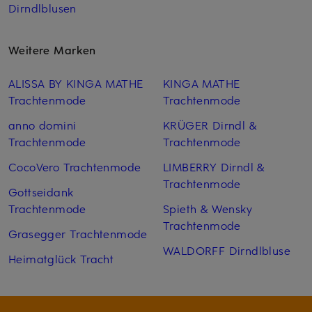
Dirndlblusen
Weitere Marken
ALISSA BY KINGA MATHE
KINGA MATHE
Trachtenmode
Trachtenmode
anno domini
KRÜGER Dirndl &
Trachtenmode
Trachtenmode
CocoVero Trachtenmode
LIMBERRY Dirndl &
Trachtenmode
Gottseidank
Trachtenmode
Spieth & Wensky
Trachtenmode
Grasegger Trachtenmode
WALDORFF Dirndlbluse
Heimatglück Tracht