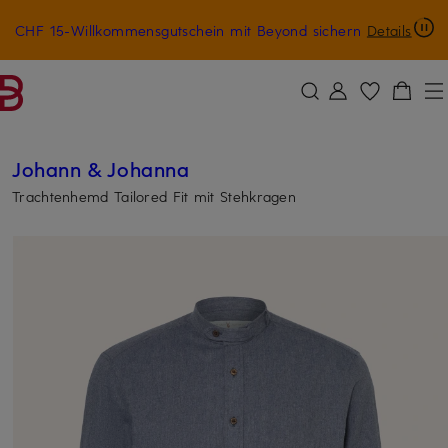
CHF 15-Willkommensgutschein mit Beyond sichern
Details
ZUM HAUPTINHALT ÜBERSPRINGEN
ZUM SUCHFELD ÜBERSPRINGE
Johann & Johanna
Trachtenhemd Tailored Fit mit Stehkragen