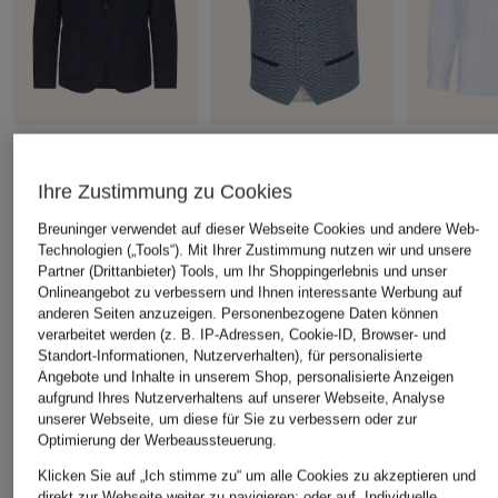
DRYKORN
Hammerschmid
arido
Sakko MARLS Extra Slim
Trachtenweste FRED
Trachtenhe
Ihre Zustimmung zu Cookies
Fit
Slim Fit
Fit aus Lein
Stehkragen
CHF 259
Breuninger verwendet auf dieser Webseite Cookies und andere Web-
CHF 259
Technologien („Tools“). Mit Ihrer Zustimmung nutzen wir und unsere
CHF 85
Ursprünglich:
CHF 359
Partner (Drittanbieter) Tools, um Ihr Shoppingerlebnis und unser
Ursprünglich:
Onlineangebot zu verbessern und Ihnen interessante Werbung auf
anderen Seiten anzuzeigen. Personenbezogene Daten können
verarbeitet werden (z. B. IP-Adressen, Cookie-ID, Browser- und
ÄHNLICHE ARTIKEL ENTDECKEN
Standort-Informationen, Nutzerverhalten), für personalisierte
Angebote und Inhalte in unserem Shop, personalisierte Anzeigen
aufgrund Ihres Nutzerverhaltens auf unserer Webseite, Analyse
unserer Webseite, um diese für Sie zu verbessern oder zur
Optimierung der Werbeaussteuerung.
Klicken Sie auf „Ich stimme zu“ um alle Cookies zu akzeptieren und
direkt zur Webseite weiter zu navigieren; oder auf „Individuelle