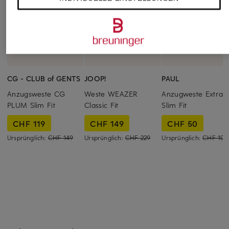
CG - CLUB of GENTS
JOOP!
PAUL
Anzugsweste CG
Weste WEAZER
Anzugweste Extra
PLUM Slim Fit
Classic Fit
Slim Fit
CHF 119
CHF 149
CHF 50
Ursprünglich:
CHF 149
Ursprünglich:
CHF 229
Ursprünglich:
CHF 109