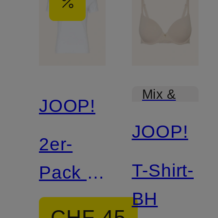
Mix &
JOOP!
Match
JOOP!
2er-
T-Shirt-
Pack T-
BH
Shirts
CHF 45