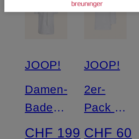
JOOP!
JOOP!
Damen-
2er-
Bademantel
Pack V-
mit
Shirts
CHF 199
CHF 60