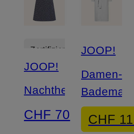
JOOP!
Zertifiziert
JOOP!
Damen-
Nachthemd
Bademant
CHF 70
CHF 11