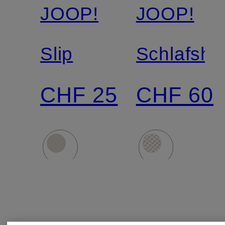
JOOP!
JOOP!
Slip
Schlafsho
CHF 25
CHF 60