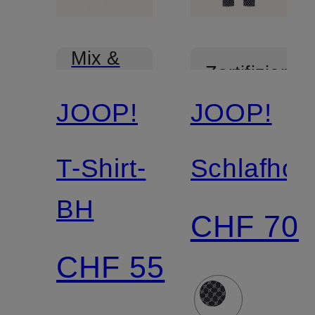
Mix &
Zertifiziert
Match
JOOP!
JOOP!
T-Shirt-
Schlafhos
BH
CHF 70
CHF 55