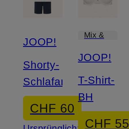
Mix &
JOOP!
Match
JOOP!
Shorty-
T-Shirt-
Schlafanzug
BH
CHF 60
CHF 5
Ursprünglich: