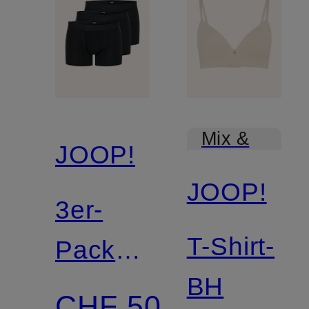
Mix &
JOOP!
Match
JOOP!
3er-
T-Shirt-
Pack
BH
Boxershorts
CHF 50