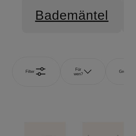
Bademäntel
Für
Filter
Größe
wen?