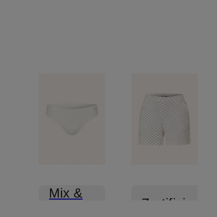
Mix &
Zertifiziert
Match