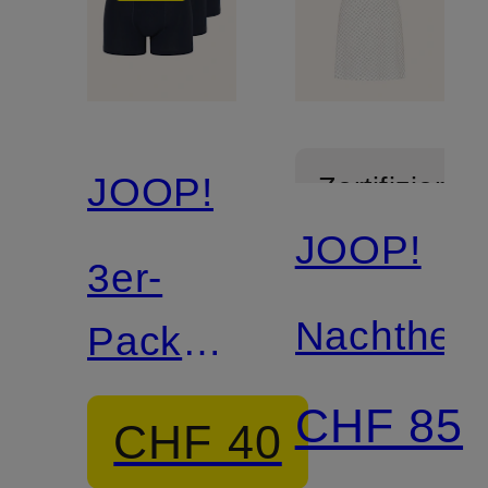
JOOP!
Zertifiziert
JOOP!
3er-
Nachthem
Pack
Boxershorts
CHF 85
CHF 40