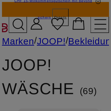
CHF 15-Willkommensgutschein mit Beyond
sichern
Details
ZUM HAUPTINHALT ÜBE
/
/
Marken
JOOP!
Bekleidu
JOOP!
WÄSCHE
69