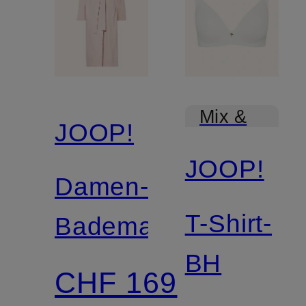
Mix &
JOOP!
Match
JOOP!
Damen-
T-Shirt-
Bademantel
BH
CHF 169