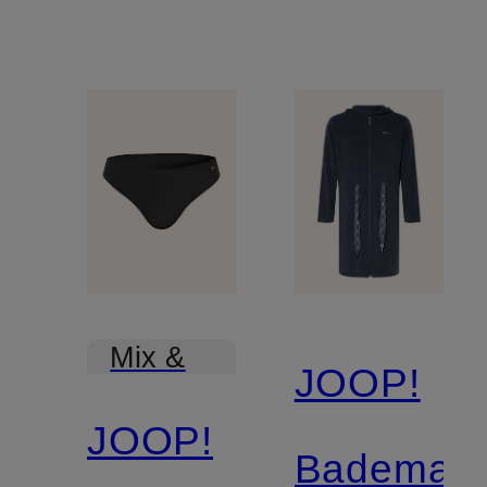
Mix &
JOOP!
Match
JOOP!
Bademant