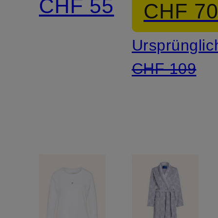
CHF 55
CHF 7
Ursprünglic
CHF 109