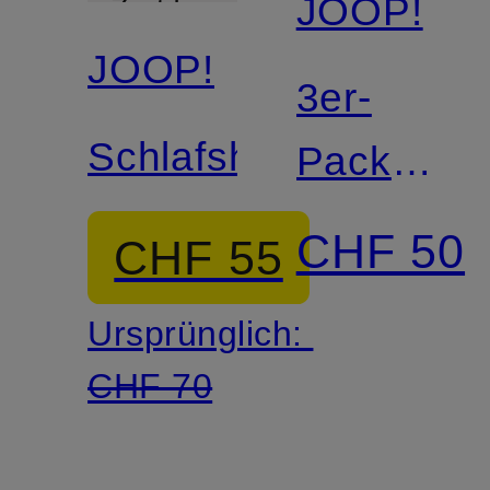
JOOP!
Zertifiziert
JOOP!
3er-
Schlafshorts
Pack
Boxershor
CHF 50
CHF 55
Ursprünglich:
CHF 70