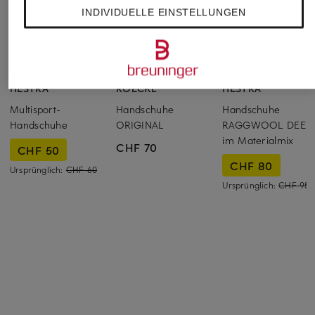
INDIVIDUELLE EINSTELLUNGEN
HESTRA
ROECKL
HESTRA
Multisport-
Handschuhe
Handschuhe
Handschuhe
ORIGINAL
RAGGWOOL DEER
im Materialmix
CHF 70
CHF 50
CHF 80
Ursprünglich:
CHF 60
Ursprünglich:
CHF 95