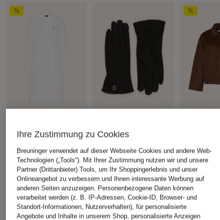
POLO RALPH LAUREN
JOOP!
MRS & HUG
Ihre Zustimmung zu Cookies
Hemdblusenkleid
Handschuhe
Jacke
CHF 85
CHF 199
CHF 139
Breuninger verwendet auf dieser Webseite Cookies und andere Web-
Technologien („Tools“). Mit Ihrer Zustimmung nutzen wir und unsere
Ursprünglich:
CHF 379
Ursprünglich:
Partner (Drittanbieter) Tools, um Ihr Shoppingerlebnis und unser
Onlineangebot zu verbessern und Ihnen interessante Werbung auf
anderen Seiten anzuzeigen. Personenbezogene Daten können
verarbeitet werden (z. B. IP-Adressen, Cookie-ID, Browser- und
ÄHNLICHE ARTIKEL ENTDECKEN
Standort-Informationen, Nutzerverhalten), für personalisierte
Angebote und Inhalte in unserem Shop, personalisierte Anzeigen