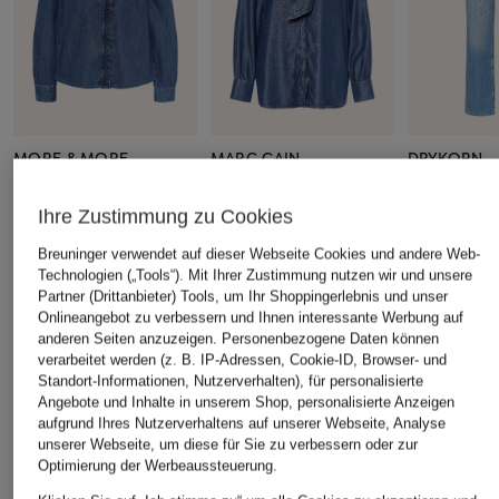
MORE & MORE
MARC CAIN
DRYKORN
Jeansbluse mit Rüschen
Bluse mit abnehmbarer
Straight Je
Schluppe
Ihre Zustimmung zu Cookies
CHF 90
CHF 119
CHF 139
Ursprünglich:
CHF 119
Ursprünglich:
Breuninger verwendet auf dieser Webseite Cookies und andere Web-
Ursprünglich:
CHF 259
Technologien („Tools“). Mit Ihrer Zustimmung nutzen wir und unsere
Partner (Drittanbieter) Tools, um Ihr Shoppingerlebnis und unser
Onlineangebot zu verbessern und Ihnen interessante Werbung auf
ÄHNLICHE ARTIKEL ENTDECKEN
anderen Seiten anzuzeigen. Personenbezogene Daten können
verarbeitet werden (z. B. IP-Adressen, Cookie-ID, Browser- und
Standort-Informationen, Nutzerverhalten), für personalisierte
Angebote und Inhalte in unserem Shop, personalisierte Anzeigen
aufgrund Ihres Nutzerverhaltens auf unserer Webseite, Analyse
unserer Webseite, um diese für Sie zu verbessern oder zur
Optimierung der Werbeaussteuerung.