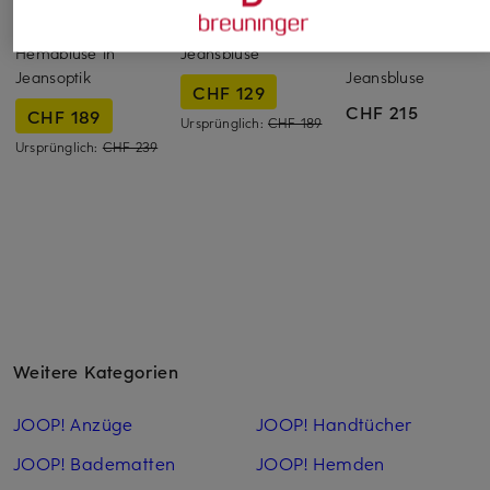
RIANI
LANIUS
LAUREN RALPH
LAUREN
Hemdbluse in
Jeansbluse
Jeansoptik
Jeansbluse
CHF 129
CHF 215
CHF 189
Ursprünglich:
CHF 189
Ursprünglich:
CHF 239
Weitere Kategorien
JOOP! Anzüge
JOOP! Handtücher
JOOP! Badematten
JOOP! Hemden