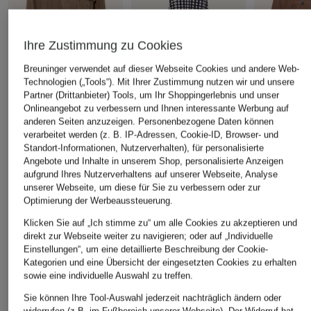
Ihre Zustimmung zu Cookies
Breuninger verwendet auf dieser Webseite Cookies und andere Web-
Technologien („Tools“). Mit Ihrer Zustimmung nutzen wir und unsere
windsor.
Joseph Ribkoff
WEEKEND M
Partner (Drittanbieter) Tools, um Ihr Shoppingerlebnis und unser
Lederjacke
Jerseykleid in
Lederjacke
Onlineangebot zu verbessern und Ihnen interessante Werbung auf
anderen Seiten anzuzeigen. Personenbezogene Daten können
Wickeloptik mit 3/4-Arm
CHF 980
CHF 499
verarbeitet werden (z. B. IP-Adressen, Cookie-ID, Browser- und
CHF 389
Ursprünglich:
CHF 1'299
Ursprünglich:
Standort-Informationen, Nutzerverhalten), für personalisierte
Angebote und Inhalte in unserem Shop, personalisierte Anzeigen
aufgrund Ihres Nutzerverhaltens auf unserer Webseite, Analyse
unserer Webseite, um diese für Sie zu verbessern oder zur
Optimierung der Werbeaussteuerung.
ÄHNLICHE ARTIKEL ENTDECKEN
Klicken Sie auf „Ich stimme zu“ um alle Cookies zu akzeptieren und
direkt zur Webseite weiter zu navigieren; oder auf „Individuelle
Einstellungen“, um eine detaillierte Beschreibung der Cookie-
Kategorien und eine Übersicht der eingesetzten Cookies zu erhalten
sowie eine individuelle Auswahl zu treffen.
Sie können Ihre Tool-Auswahl jederzeit nachträglich ändern oder