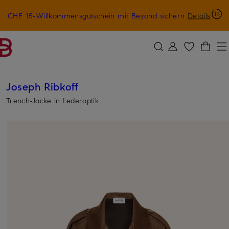
CHF 15-Willkommensgutschein mit Beyond sichern
Details
ZUM HAUPTINHALT ÜBERSPRINGEN
ZUM SUCHFELD ÜBERSPRINGE
Joseph Ribkoff
Trench-Jacke in Lederoptik