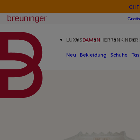
CHF 
ZUM HAUPTINHALT ÜBERSPRINGEN
ZUM SUCHFELD ÜBERSPRINGE
Breuninger
Grati
LUXUS
DAMEN
HERREN
KINDER
Neu
Bekleidung
Schuhe
Tas