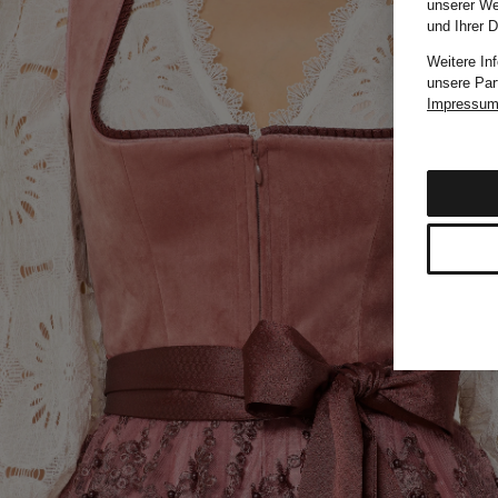
unserer We
und Ihrer 
Weitere In
unsere Par
Impressu