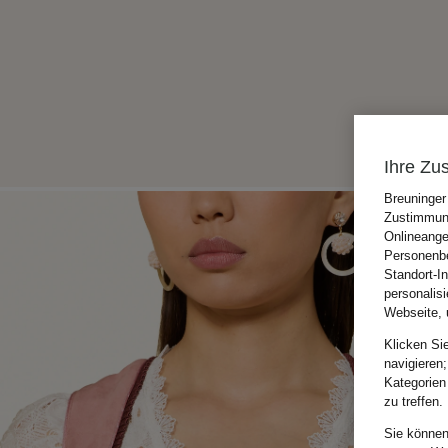
Ihre Zu
Breuninger
Zustimmung
Onlineange
Personenbe
Standort-I
personalis
Webseite, 
Klicken Si
navigieren;
Kategorien
zu treffen.
Sie können