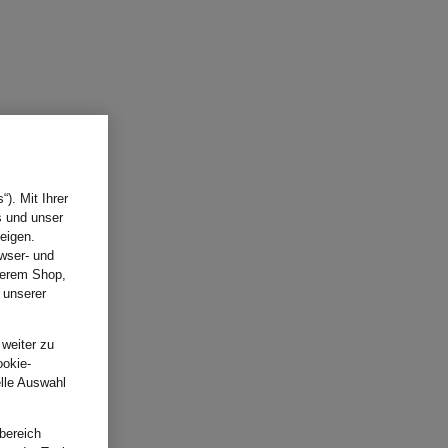
). Mit Ihrer
s und unser
eigen.
wser- und
nserem Shop,
 unserer
.
 weiter zu
ookie-
elle Auswahl
bereich