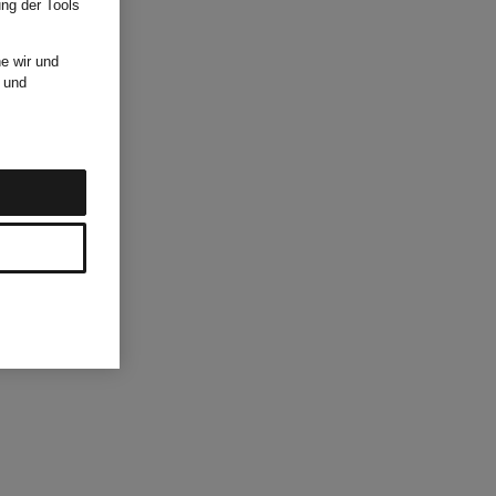
ung der Tools
e wir und
und