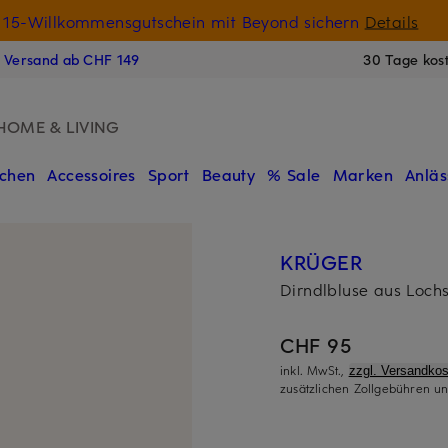
15-Willkommensgutschein mit Beyond sichern
Details
N
s Versand ab CHF 149
30 Tage kos
HOME & LIVING
chen
Accessoires
Sport
Beauty
% Sale
Marken
Anläs
KRÜGER
Dirndlbluse aus Lochs
CHF 95
inkl. MwSt.,
zzgl. Versandkos
zusätzlichen Zollgebühren un