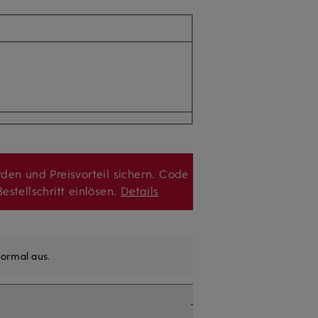
den und Preisvorteil sichern. Code
estellschritt einlösen.
Details
ormal aus
.